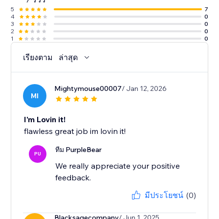
5
7
4
0
3
0
2
0
1
0
เรียงตาม
ล่าสุด
Mightymouse00007
/ Jan 12, 2026
MI
I'm Lovin it!
flawless great job im lovin it!
ทีม PurpleBear
PU
We really appreciate your positive
feedback.
มีประโยชน์
(0)
Blacksagecompany
/ Jun 1, 2025