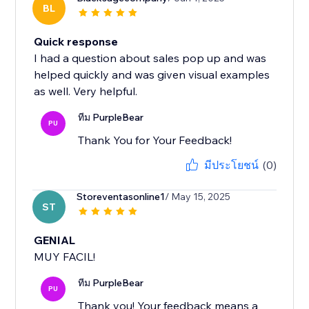
BL
Quick response
I had a question about sales pop up and was
helped quickly and was given visual examples
as well. Very helpful.
ทีม PurpleBear
PU
Thank You for Your Feedback!
มีประโยชน์
(0)
Storeventasonline1
/ May 15, 2025
ST
GENIAL
MUY FACIL!
ทีม PurpleBear
PU
Thank you! Your feedback means a