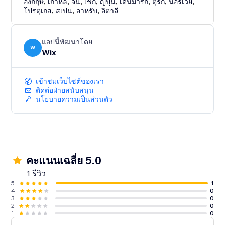
อังกฤษ
,
เกาหลี
,
จีน
,
เช็ก
,
ญี่ปุ่น
,
เดนมาร์ก
,
ตุรกี
,
นอร์เวย์
,
โปรตุเกส
,
สเปน
,
อาหรับ
,
อิตาลี
แอปนี้พัฒนาโดย
W
Wix
เข้าชมเว็บไซต์ของเรา
ติดต่อฝ่ายสนับสนุน
นโยบายความเป็นส่วนตัว
คะแนนเฉลี่ย 5.0
1 รีวิว
5
1
4
0
3
0
2
0
1
0