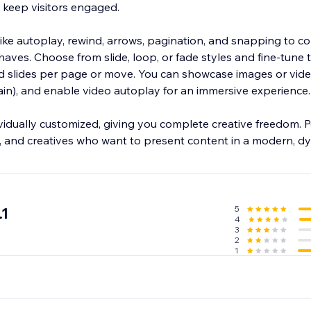
 keep visitors engaged.
 like autoplay, rewind, arrows, pagination, and snapping to co
ves. Choose from slide, loop, or fade styles and fine-tune t
nd slides per page or move. You can showcase images or vide
in), and enable video autoplay for an immersive experience.
vidually customized, giving you complete creative freedom. P
s, and creatives who want to present content in a modern, 
5
.1
4
3
2
1