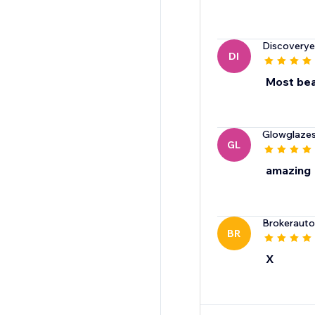
Discovery
DI
Most bea
Glowglazes
GL
amazing
Brokeraut
BR
X