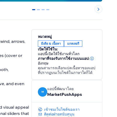
0
1
2
3
หมวดหมู่
ewind, arrows,
มีเดีย & เนื้อหา
แกลเลอรี
เปิดให้ใช้ใน:
แอปนี้เปิดให้ใช้งานทั่วโลก
es (cover or
ภาษาที่รองรับการใช้งานบนแอป:
อังกฤษ
คุณสามารถเลือกแปลเนื้อหาของแอป
ooth,
ที่ปรากฏบนเว็บไซต์ในภาษาใดก็ได้
ove, and even
แอปนี้พัฒนาโดย
M
MarketPushApps
d visual appeal
เข้าชมเว็บไซต์ของเรา
nal sliders that
ติดต่อฝ่ายสนับสนุน