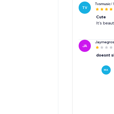
Tvsmusic
/
TV
Cute
It's beaut
Jaymegro
JA
doesnt 
MA