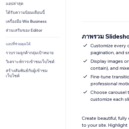
Conversion
โซลูชันคลังสินค้า
แอปล่าสุด
PDF
เอฟเฟกต์รูปภาพ
แชต
การดรอปชิป
การแชร์ไฟล์
ได้รับความนิยมเดือนนี้
ปุ่ม & เมนู
หมายเหตุ
ราคา & การสมัครใช้งาน
ข่าว
แบนเนอร์ & สัญลักษณ์
เครื่องมือ Wix Business
โทรศัพท์
การระดมทุนสาธารณะ 
บริการเนื้อหา
เครื่องคำนวน
ชุมชน
ส่วนเสริมของ Editor
(Crowdfunding)
ภาพรวม Slidesh
เอฟเฟกต์ข้อความ
ค้นหา
รีวิว & การรับรอง
อาหาร & เครื่องดื่ม
แอปที่ช่วยคุณได้
อากาศ
Customize every de
CRM
pagination, and s
รวบรวมลูกค้ากลุ่มเป้าหมาย
แผนภูมิ & ตาราง
Display images or
วิเคราะห์การเข้าชมเว็บไซต์
contain), and mixe
สร้างสัมพันธ์กับผู้เข้าชม
เว็บไซต์
Fine-tune transiti
professional mot
Choose carousel ty
customize each sli
Create beautiful, ful
to your site. Highligh