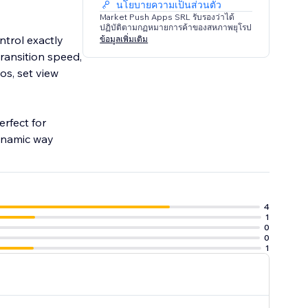
นโยบายความเป็นส่วนตัว
Market Push Apps SRL รับรองว่าได้
ปฏิบัติตามกฏหมายการค้าของสหภาพยุโรป
ntrol exactly
ข้อมูลเพิ่มเติม
ransition speed,
os, set view
erfect for
dynamic way
4
1
0
0
1