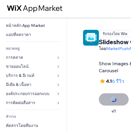
หน้าหลัก App Market
รับรองโดย Wix
แอปที่ลดราคา
Slideshow 
โดย
MarketPush
หมวดหมู่
การตลาด
Show Images & 
ขายออนไลน์
โฆษณา
Carousel
โทรศัพท์มือถือ
บริการ & อีเวนท์
แอปสำหรับร้านค้า
4.1
6 รีวิว
บทวิเคราะห์
การจัดส่ง & ส่งมอบสินค้า
มีเดีย & เนื้อหา
โรงแรม
โซเชียล
ปุ่มการจำหน่าย
อีเวนท์
องค์ประกอบการออกแบบ
แกลเลอรี
SEO
คอร์สออนไลน์
ร้านอาหาร
เพลง
แผนที่  & การนำทาง
การติดต่อสื่อสาร 
มีส่วนร่วม
สั่งพิมพ์ตามความต้องการ
อสังหาริมทรัพย์
พอดแคสต์
ส่วนบุคคล & ความปลอดภัย
แบบฟอร์ม
ฟรี
ทำอันดับเว็บไซต์
บัญชี
สำรวจ
การจอง
การถ่ายภาพ
นาฬิกา
บล็อก
อีเมล
คูปอง & ความภักดีในแบรนด์
คัดสรรโดยทีมงาน
วิดีโอ
เทมเพลตเพจ
แบบสำรวจ