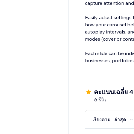
capture attention and
Easily adjust settings
how your carousel beha
autoplay intervals, a
modes (cover or conta
Each slide can be indi
businesses, portfolio
คะแนนเฉลี่ย 4
6 รีวิว
เรียงตาม
ล่าสุด