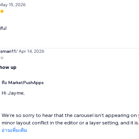
 May 15, 2026
iful
ssman11
/ Apr 14, 2026
show up
ทีม MarketPushApps
Hi Jayme,
We're so sorry to hear that the carousel isn't appearing on 
minor layout conflict in the editor or a layer setting, and it is..
อ่านเพิ่มเติม