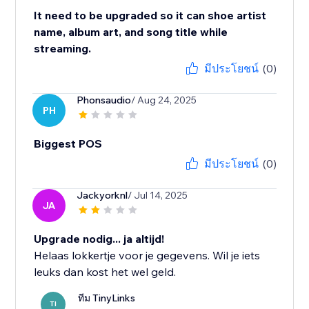
It need to be upgraded so it can shoe artist
name, album art, and song title while
streaming.
มีประโยชน์
(0)
Phonsaudio
/ Aug 24, 2025
PH
Biggest POS
มีประโยชน์
(0)
Jackyorknl
/ Jul 14, 2025
JA
Upgrade nodig... ja altijd!
Helaas lokkertje voor je gegevens. Wil je iets
leuks dan kost het wel geld.
ทีม TinyLinks
TI