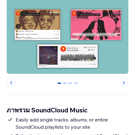
0
1
2
3
ภาพรวม SoundCloud Music
Easily add single tracks, albums, or entire
SoundCloud playlists to your site