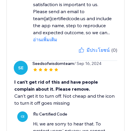
satisfaction is important to us.
Please send an email to
team[at]certifiedcode.us and include
the app name, step to reproduce
and expected outcome, so we can...
อ่านเพิ่มเติม
มีประโยชน์
(0)
Seedsofwisdomteam
/ Sep 16, 2024
SE
I can't get rid of this and have people
complain about it. Please remove.
Can't get it to turn off. Not cheap and the icon
to turn it off goes missing
ทีม Certified Code
CE
Hi, we are sorry to hear that. To
protect users' privacy, we cannot