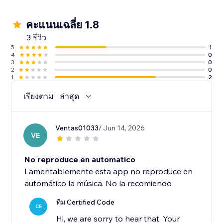
คะแนนเฉลี่ย 1.8
3 รีวิว
5
1
4
0
3
0
2
0
1
2
เรียงตาม
ล่าสุด
Ventas01033
/ Jun 14, 2026
VE
No reproduce en automatico
Lamentablemente esta app no reproduce en
automático la música. No la recomiendo
ทีม Certified Code
CE
Hi, we are sorry to hear that. Your