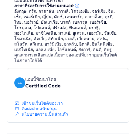
แอปนี้เปิดให้ใช้งานทั่วโลก
ภาษาที่รองรับการใช้งานบนแอป:
อังกฤษ
,
กรีก
,
กาตาลัน
,
เกาหลี
,
โครเอเชีย
,
จอร์เจีย
,
จีน
,
เช็ก
,
เซอร์เบีย
,
ญี่ปุ่น
,
ดัตช์
,
เดนมาร์ก
,
ตากาล็อก
,
ตุรกี
,
ไทย
,
นอร์เวย์
,
บัลแกเรีย
,
บาสก์
,
เบลารุส
,
เปอร์เซีย
,
โปรตุเกส
,
โปแลนด์
,
ฝรั่งเศส
,
ฟินแลนด์
,
มราฐี
,
มองโกเลีย
,
มาซิโดเนีย
,
มาเลย์
,
ยูเครน
,
เยอรมัน
,
รัสเซีย
,
โรมาเนีย
,
ลัตเวีย
,
ลิทัวเนีย
,
เวลส์
,
เวียดนาม
,
สเปน
,
สโลวัค
,
สวีเดน
,
อาร์มีเนีย
,
อาหรับ
,
อิตาลี
,
อินโดนีเซีย
,
เอสโทเนีย
,
แอลเบเนีย
,
ไอซ์แลนด์
,
ฮังการี
,
ฮินดี
,
ฮีบรู
คุณสามารถเลือกแปลเนื้อหาของแอปที่ปรากฏบนเว็บไซต์
ในภาษาใดก็ได้
แอปนี้พัฒนาโดย
CC
Certified Code
เข้าชมเว็บไซต์ของเรา
ติดต่อฝ่ายสนับสนุน
นโยบายความเป็นส่วนตัว