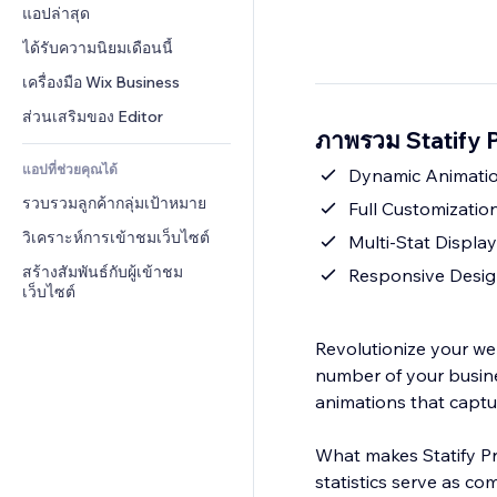
Conversion
โซลูชันคลังสินค้า
แอปล่าสุด
PDF
เอฟเฟกต์รูปภาพ
แชต
การดรอปชิป
การแชร์ไฟล์
ได้รับความนิยมเดือนนี้
ปุ่ม & เมนู
หมายเหตุ
ราคา & การสมัครใช้งาน
ข่าว
แบนเนอร์ & สัญลักษณ์
เครื่องมือ Wix Business
โทรศัพท์
การระดมทุนสาธารณะ 
บริการเนื้อหา
เครื่องคำนวน
ชุมชน
ส่วนเสริมของ Editor
(Crowdfunding)
ภาพรวม Statify 
เอฟเฟกต์ข้อความ
ค้นหา
รีวิว & การรับรอง
อาหาร & เครื่องดื่ม
แอปที่ช่วยคุณได้
อากาศ
Dynamic Animation
CRM
รวบรวมลูกค้ากลุ่มเป้าหมาย
แผนภูมิ & ตาราง
Full Customizatio
วิเคราะห์การเข้าชมเว็บไซต์
Multi-Stat Display
สร้างสัมพันธ์กับผู้เข้าชม
Responsive Design
เว็บไซต์
Revolutionize your web
number of your busine
animations that captur
What makes Statify Pro
statistics serve as com