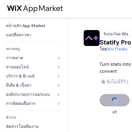
หน้าหลัก App Market
รับรองโดย Wix
แอปที่ลดราคา
Statify Pro
โดย
Wix Freaks
หมวดหมู่
การตลาด
Turn stats into
ขายออนไลน์
โฆษณา
convert
โทรศัพท์มือถือ
บริการ & อีเวนท์
แอปสำหรับร้านค้า
ยังไม่มีรีวิว
บทวิเคราะห์
การจัดส่ง & ส่งมอบสินค้า
มีเดีย & เนื้อหา
โรงแรม
โซเชียล
ปุ่มการจำหน่าย
อีเวนท์
องค์ประกอบการออกแบบ
แกลเลอรี
SEO
คอร์สออนไลน์
ร้านอาหาร
เพลง
แผนที่  & การนำทาง
การติดต่อสื่อสาร 
มีส่วนร่วม
สั่งพิมพ์ตามความต้องการ
อสังหาริมทรัพย์
พอดแคสต์
ส่วนบุคคล & ความปลอดภัย
แบบฟอร์ม
ฟรี
ทำอันดับเว็บไซต์
บัญชี
สำรวจ
การจอง
การถ่ายภาพ
นาฬิกา
บล็อก
อีเมล
คูปอง & ความภักดีในแบรนด์
คัดสรรโดยทีมงาน
วิดีโอ
เทมเพลตเพจ
แบบสำรวจ