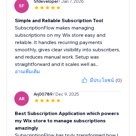
Sfdeveloper
/ Jan 7, 2026
SF
Simple and Reliable Subscription Tool
SubscriptionFlow makes managing
subscriptions on my Wix store easy and
reliable. It handles recurring payments
smoothly, gives clear visibility into subscribers,
and reduces manual work. Setup was
straightforward and it scales well as...
อ่านเพิ่มเติม
มีประโยชน์
(0)
Arj00789
/ Dec 9, 2025
AR
Best Subscription Application which powers
my Wix store to manage subscriptions
amazingly
SubscriptionFlow has truly transformed how I