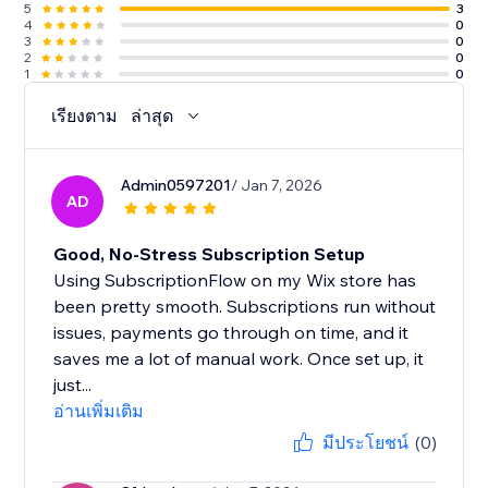
5
3
4
0
3
0
2
0
1
0
เรียงตาม
ล่าสุด
Admin0597201
/ Jan 7, 2026
AD
Good, No-Stress Subscription Setup
Using SubscriptionFlow on my Wix store has
been pretty smooth. Subscriptions run without
issues, payments go through on time, and it
saves me a lot of manual work. Once set up, it
just...
อ่านเพิ่มเติม
มีประโยชน์
(0)