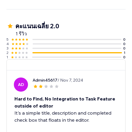
คะแนนเฉลี่ย 2.0
1 รีวิว
5
0
4
0
3
0
2
1
1
0
Admin45617
/ Nov 7, 2024
AD
Hard to Find, No Integration to Task Feature
outside of editor
It's a simple title, description and completed
check box that floats in the editor.