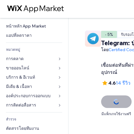
หน้าหลัก App Market
- 5%
รับรอง
แอปที่ลดราคา
Telegram: ปุ
โดย
Certified Co
หมวดหมู่
การตลาด
เชื่อมต่อทันทีผ
ขายออนไลน์
โฆษณา
อุปกรณ์
โทรศัพท์มือถือ
บริการ & อีเวนท์
แอปสำหรับร้านค้า
4.6
14 รีวิว
บทวิเคราะห์
การจัดส่ง & ส่งมอบสินค้า
มีเดีย & เนื้อหา
โรงแรม
โซเชียล
ปุ่มการจำหน่าย
อีเวนท์
องค์ประกอบการออกแบบ
แกลเลอรี
SEO
คอร์สออนไลน์
ร้านอาหาร
เพลง
แผนที่  & การนำทาง
การติดต่อสื่อสาร 
มีส่วนร่วม
สั่งพิมพ์ตามความต้องการ
อสังหาริมทรัพย์
พอดแคสต์
ส่วนบุคคล & ความปลอดภัย
แบบฟอร์ม
มีแพ็กเกจใช้งานฟรี
ทำอันดับเว็บไซต์
บัญชี
สำรวจ
การจอง
การถ่ายภาพ
นาฬิกา
บล็อก
อีเมล
คูปอง & ความภักดีในแบรนด์
คัดสรรโดยทีมงาน
วิดีโอ
เทมเพลตเพจ
แบบสำรวจ