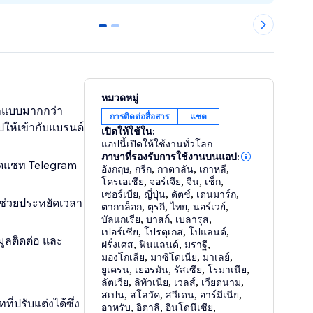
0
1
หมวดหมู่
กแบบมากกว่า
การติดต่อสื่อสาร
แชต
ปให้เข้ากับแบรนด์
เปิดให้ใช้ใน:
แอปนี้เปิดให้ใช้งานทั่วโลก
ภาษาที่รองรับการใช้งานบนแอป:
ปิดแชท Telegram
อังกฤษ
,
กรีก
,
กาตาลัน
,
เกาหลี
,
โครเอเชีย
,
จอร์เจีย
,
จีน
,
เช็ก
,
เซอร์เบีย
,
ญี่ปุ่น
,
ดัตช์
,
เดนมาร์ก
,
ด ช่วยประหยัดเวลา
ตากาล็อก
,
ตุรกี
,
ไทย
,
นอร์เวย์
,
บัลแกเรีย
,
บาสก์
,
เบลารุส
,
เปอร์เซีย
,
โปรตุเกส
,
โปแลนด์
,
ลติดต่อ และ
ฝรั่งเศส
,
ฟินแลนด์
,
มราฐี
,
มองโกเลีย
,
มาซิโดเนีย
,
มาเลย์
,
ยูเครน
,
เยอรมัน
,
รัสเซีย
,
โรมาเนีย
,
ลัตเวีย
,
ลิทัวเนีย
,
เวลส์
,
เวียดนาม
,
สเปน
,
สโลวัค
,
สวีเดน
,
อาร์มีเนีย
,
่ปรับแต่งได้ซึ่ง
อาหรับ
,
อิตาลี
,
อินโดนีเซีย
,