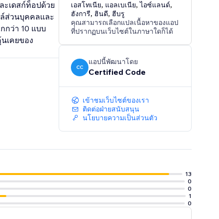
และเดสก์ท็อปด้วย
เอสโทเนีย
,
แอลเบเนีย
,
ไอซ์แลนด์
,
ฮังการี
,
ฮินดี
,
ฮีบรู
ล์ส่วนบุคคลและ
คุณสามารถเลือกแปลเนื้อหาของแอป
กกว่า 10 แบบ
ที่ปรากฏบนเว็บไซต์ในภาษาใดก็ได้
คุ้นเคยของ
แอปนี้พัฒนาโดย
CC
Certified Code
เข้าชมเว็บไซต์ของเรา
ติดต่อฝ่ายสนับสนุน
นโยบายความเป็นส่วนตัว
13
0
0
1
0