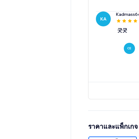
Kadmass6
KA
굿굿
CE
ราคาและแพ็กเกจ