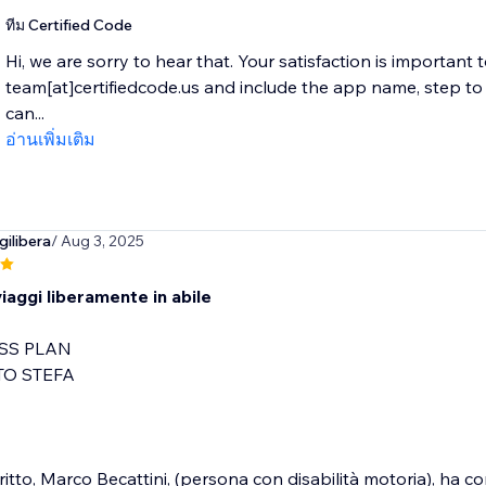
ทีม Certified Code
Hi, we are sorry to hear that. Your satisfaction is important 
team[at]certifiedcode.us and include the app name, step 
can...
อ่านเพิ่มเติม
ilibera
/ Aug 3, 2025
iaggi liberamente in abile
SS PLAN
O STEFA
critto, Marco Becattini, (persona con disabilità motoria), ha 