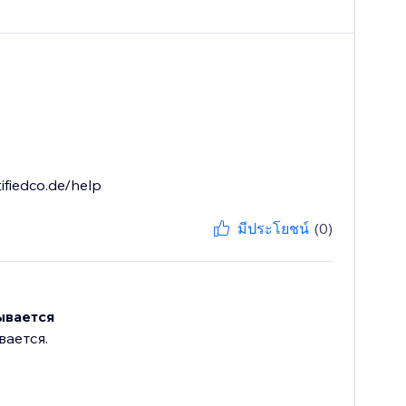
ifiedco.de/help
มีประโยชน์
(0)
ывается
вается.