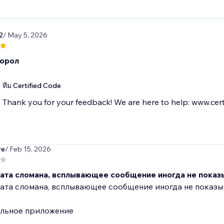
2
/ May 5, 2026
орол
ทีม Certified Code
Thank you for your feedback! We are here to help: www.cert
re
/ Feb 15, 2026
чата сломана, всплывающее сообщение иногда не показ
ата сломана, всплывающее сообщение иногда не показы
ильное приложение