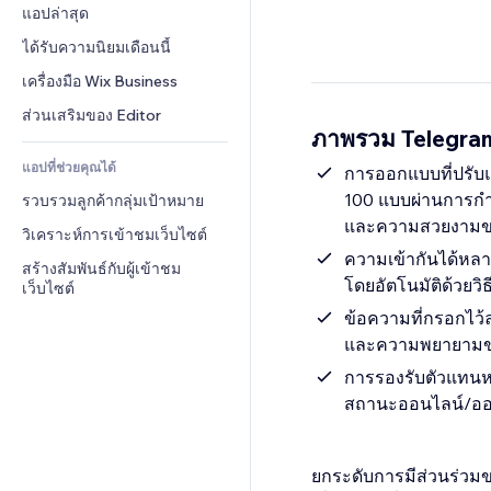
Conversion
โซลูชันคลังสินค้า
แอปล่าสุด
PDF
เอฟเฟกต์รูปภาพ
แชต
การดรอปชิป
การแชร์ไฟล์
ได้รับความนิยมเดือนนี้
ปุ่ม & เมนู
หมายเหตุ
ราคา & การสมัครใช้งาน
ข่าว
แบนเนอร์ & สัญลักษณ์
เครื่องมือ Wix Business
โทรศัพท์
การระดมทุนสาธารณะ 
บริการเนื้อหา
เครื่องคำนวน
ชุมชน
ส่วนเสริมของ Editor
(Crowdfunding)
ภาพรวม Telegram:
เอฟเฟกต์ข้อความ
ค้นหา
รีวิว & การรับรอง
อาหาร & เครื่องดื่ม
แอปที่ช่วยคุณได้
อากาศ
การออกแบบที่ปรับ
CRM
100 แบบผ่านการกำหน
รวบรวมลูกค้ากลุ่มเป้าหมาย
แผนภูมิ & ตาราง
และความสวยงามขอ
วิเคราะห์การเข้าชมเว็บไซต์
ความเข้ากันได้หลา
สร้างสัมพันธ์กับผู้เข้าชม
โดยอัตโนมัติด้วยวิธี
เว็บไซต์
ข้อความที่กรอกไว้ล
และความพยายามของ
การรองรับตัวแทนห
สถานะออนไลน์/ออฟไลน
ยกระดับการมีส่วนร่วมขอ