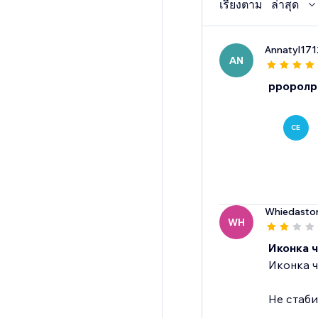
เรียงตาม
ล่าสุด
Annatyl171
AN
рроролр
CE
Whiedasto
WH
Иконка 
Иконка ч
Не стаб