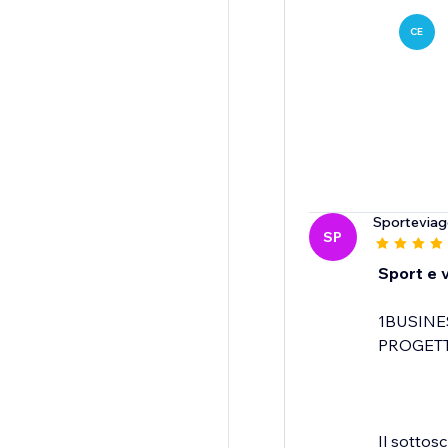
CE
Sporteviagg
SP
Sport e v
1BUSINE
PROGETT
Il sottos