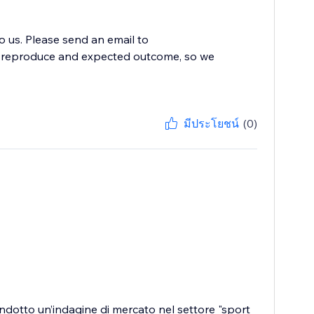
to us. Please send an email to
to reproduce and expected outcome, so we
มีประโยชน์
(0)
condotto un’indagine di mercato nel settore "sport