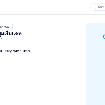
โดย Wix
่มเริ่มแชท
de
่าน Telegram บนทุก