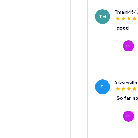
Tmaini45
/ 
TM
good
PU
Silverwolf
SI
So far n
PU