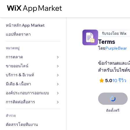
หน้าหลัก App Market
รับรองโดย Wix
แอปที่ลดราคา
Terms
โดย
PurpleBear
หมวดหมู่
การตลาด
ข้อกำหนดและเง
ขายออนไลน์
โฆษณา
สำหรับเว็บไซต์
โทรศัพท์มือถือ
บริการ & อีเวนท์
แอปสำหรับร้านค้า
5.0
10 รีวิว
บทวิเคราะห์
การจัดส่ง & ส่งมอบสินค้า
มีเดีย & เนื้อหา
โรงแรม
โซเชียล
ปุ่มการจำหน่าย
อีเวนท์
องค์ประกอบการออกแบบ
แกลเลอรี
SEO
คอร์สออนไลน์
ร้านอาหาร
เพลง
แผนที่  & การนำทาง
การติดต่อสื่อสาร 
มีส่วนร่วม
สั่งพิมพ์ตามความต้องการ
อสังหาริมทรัพย์
พอดแคสต์
ส่วนบุคคล & ความปลอดภัย
แบบฟอร์ม
ติดตั้งฟรี
ทำอันดับเว็บไซต์
บัญชี
สำรวจ
การจอง
การถ่ายภาพ
นาฬิกา
บล็อก
อีเมล
คูปอง & ความภักดีในแบรนด์
คัดสรรโดยทีมงาน
วิดีโอ
เทมเพลตเพจ
แบบสำรวจ