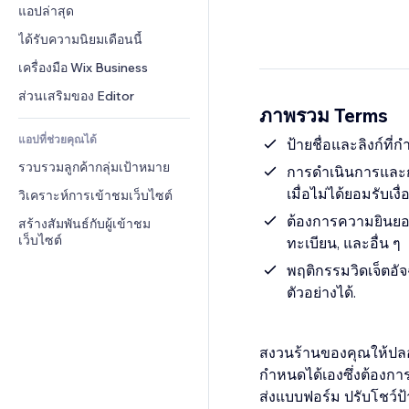
Conversion
โซลูชันคลังสินค้า
แอปล่าสุด
PDF
เอฟเฟกต์รูปภาพ
แชต
การดรอปชิป
การแชร์ไฟล์
ได้รับความนิยมเดือนนี้
ปุ่ม & เมนู
หมายเหตุ
ราคา & การสมัครใช้งาน
ข่าว
แบนเนอร์ & สัญลักษณ์
เครื่องมือ Wix Business
โทรศัพท์
การระดมทุนสาธารณะ 
บริการเนื้อหา
เครื่องคำนวน
ชุมชน
ส่วนเสริมของ Editor
(Crowdfunding)
ภาพรวม Terms
เอฟเฟกต์ข้อความ
ค้นหา
รีวิว & การรับรอง
อาหาร & เครื่องดื่ม
แอปที่ช่วยคุณได้
อากาศ
ป้ายชื่อและลิงก์ที
CRM
รวบรวมลูกค้ากลุ่มเป้าหมาย
แผนภูมิ & ตาราง
การดำเนินการและกา
เมื่อไม่ได้ยอมรับเงื
วิเคราะห์การเข้าชมเว็บไซต์
ต้องการความยินยอม
สร้างสัมพันธ์กับผู้เข้าชม
เว็บไซต์
ทะเบียน, และอื่น ๆ
พฤติกรรมวิดเจ็ตอั
ตัวอย่างได้.
สงวนร้านของคุณให้ปลอดภ
กำหนดได้เองซึ่งต้องก
ส่งแบบฟอร์ม ปรับโชว์ป้