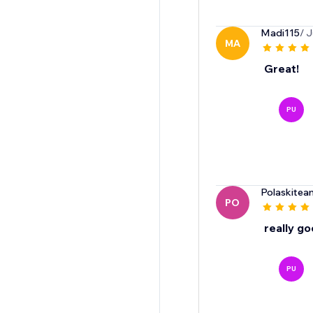
Madi115
/ 
MA
Great!
PU
Polaskite
PO
really g
PU