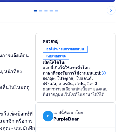
0
1
2
3
4
หมวดหมู่
องค์ประกอบการออกแบบ
งการแจ้งเตือน
เทมเพลตเพจ
เปิดให้ใช้ใน:
แอปนี้เปิดให้ใช้งานทั่วโลก
 หน้าที่ลง
ภาษาที่รองรับการใช้งานบนแอป:
อังกฤษ
,
โปรตุเกส
,
โปแลนด์
,
ฝรั่งเศส
,
เยอรมัน
,
สเปน
,
อิตาลี
องเห็นในโหมดดู
คุณสามารถเลือกแปลเนื้อหาของแอป
ที่ปรากฏบนเว็บไซต์ในภาษาใดก็ได้
แอปนี้พัฒนาโดย
ใส่เช็คบ็อกซ์ที่
P
PurpleBear
สมาชิก หรือการ
งคุณ - และบันทึก