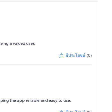
eing a valued user.
มีประโยชน์
(0)
eping the app reliable and easy to use.