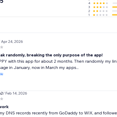
.5
4
3
2
1
/ Apr 24, 2026
eak randomly, breaking the only purpose of the app!
PY with this app for about 2 months. Then randomly my links 
sage in January, now in March my apps...
ติม
h2
/ Feb 14, 2026
work
y DNS records recently from GoDaddy to WIX, and followed t