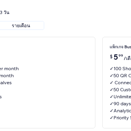
3 วัน
รายเดือน
แพ็กเกจ Bu
5
99
$
/เด
er month
✓100 Sho
 month
✓50 QR C
alves
✓ Connec
✓50 Cust
s
✓Unlimite
✓90 days 
✓Analyti
✓Priority