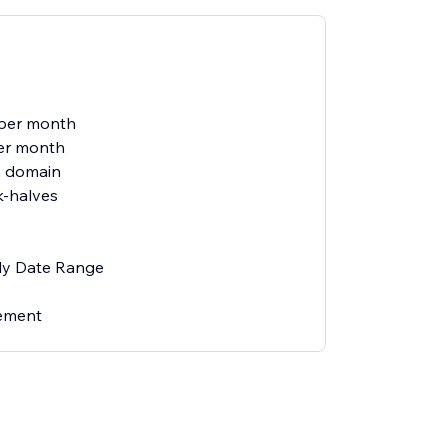
 per month
er month
 domain
-halves
ly Date Range
ement