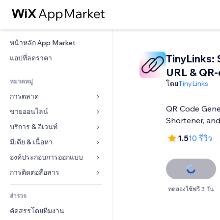
หน้าหลัก App Market
TinyLinks: 
แอปที่ลดราคา
URL & QR-
หมวดหมู่
โดย
TinyLinks
การตลาด
QR Code Gener
ขายออนไลน์
โฆษณา
Shortener, and
โทรศัพท์มือถือ
บริการ & อีเวนท์
แอปสำหรับร้านค้า
1.5
10 รีวิว
บทวิเคราะห์
การจัดส่ง & ส่งมอบสินค้า
มีเดีย & เนื้อหา
โรงแรม
โซเชียล
ปุ่มการจำหน่าย
อีเวนท์
องค์ประกอบการออกแบบ
แกลเลอรี
SEO
คอร์สออนไลน์
ร้านอาหาร
เพลง
แผนที่  & การนำทาง
การติดต่อสื่อสาร 
มีส่วนร่วม
สั่งพิมพ์ตามความต้องการ
อสังหาริมทรัพย์
พอดแคสต์
ส่วนบุคคล & ความปลอดภัย
แบบฟอร์ม
ทดลองใช้ฟรี 3 วัน
ทำอันดับเว็บไซต์
บัญชี
สำรวจ
การจอง
การถ่ายภาพ
นาฬิกา
บล็อก
อีเมล
คูปอง & ความภักดีในแบรนด์
คัดสรรโดยทีมงาน
วิดีโอ
เทมเพลตเพจ
แบบสำรวจ