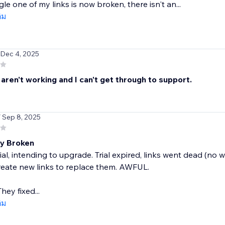
gle one of my links is now broken, there isn't an...
ติม
 Dec 4, 2025
 aren't working and I can't get through to support.
/ Sep 8, 2025
ly Broken
rial, intending to upgrade. Trial expired, links went dead (n
reate new links to replace them. AWFUL.
hey fixed...
ติม