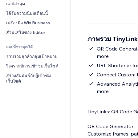
Conversion
โซลูชันคลังสินค้า
แอปล่าสุด
PDF
เอฟเฟกต์รูปภาพ
แชต
การดรอปชิป
การแชร์ไฟล์
ได้รับความนิยมเดือนนี้
ปุ่ม & เมนู
หมายเหตุ
ราคา & การสมัครใช้งาน
ข่าว
แบนเนอร์ & สัญลักษณ์
เครื่องมือ Wix Business
โทรศัพท์
การระดมทุนสาธารณะ 
บริการเนื้อหา
เครื่องคำนวน
ชุมชน
ส่วนเสริมของ Editor
(Crowdfunding)
ภาพรวม TinyLink
เอฟเฟกต์ข้อความ
ค้นหา
รีวิว & การรับรอง
อาหาร & เครื่องดื่ม
แอปที่ช่วยคุณได้
อากาศ
QR Code Generator
CRM
more
รวบรวมลูกค้ากลุ่มเป้าหมาย
แผนภูมิ & ตาราง
URL Shortener for
วิเคราะห์การเข้าชมเว็บไซต์
Connect Custom D
สร้างสัมพันธ์กับผู้เข้าชม
เว็บไซต์
Advanced Analytics
more
TinyLinks: QR Code G
QR Code Generator
Customize frames, pat