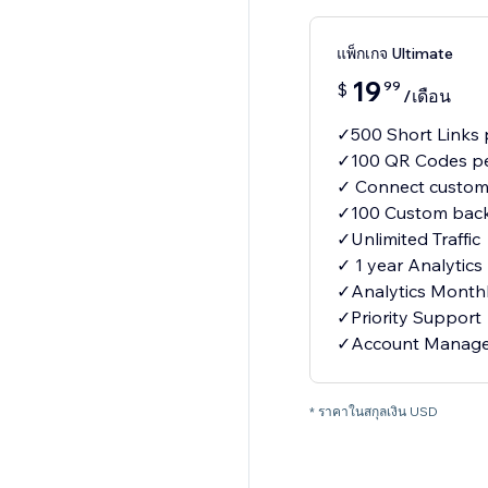
แพ็กเกจ Ultimate
19
99
$
/เดือน
✓500 Short Links
✓100 QR Codes p
✓ Connect custom
✓100 Custom back
✓Unlimited Traffic
✓ 1 year Analytics
✓Analytics Month
✓Priority Support
✓Account Manag
* ราคาในสกุลเงิน USD