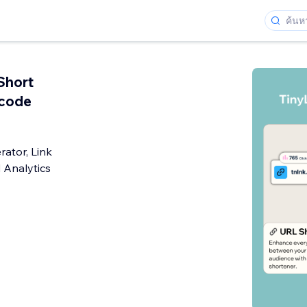
Short
code
ator, Link
 Analytics