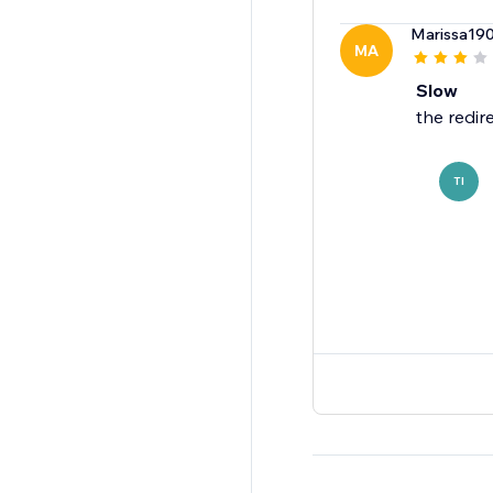
Marissa19
MA
Slow
the redir
TI