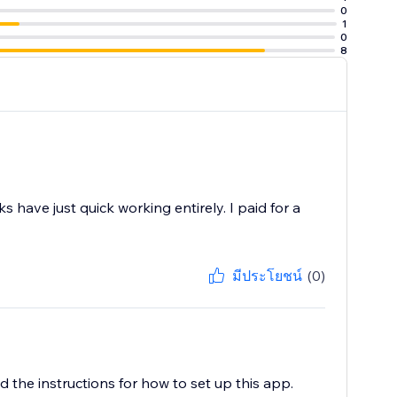
0
1
0
8
have just quick working entirely. I paid for a
มีประโยชน์
(0)
he instructions for how to set up this app.