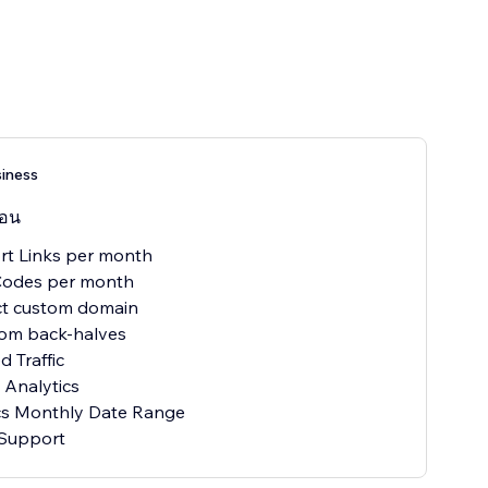
siness
ือน
rt Links per month
odes per month
t custom domain
om back-halves
d Traffic
Analytics
cs Monthly Date Range
 Support