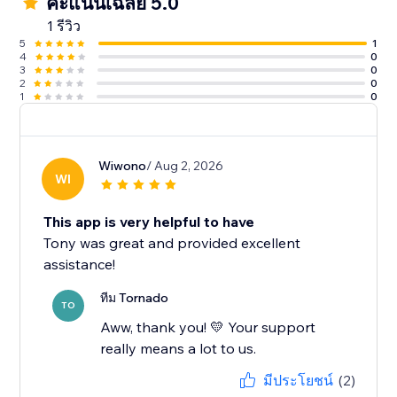
คะแนนเฉลี่ย 5.0
1 รีวิว
5
1
4
0
3
0
2
0
1
0
Wiwono
/ Aug 2, 2026
WI
This app is very helpful to have
Tony was great and provided excellent
assistance!
ทีม Tornado
TO
Aww, thank you! 💛 Your support
really means a lot to us.
มีประโยชน์
(2)