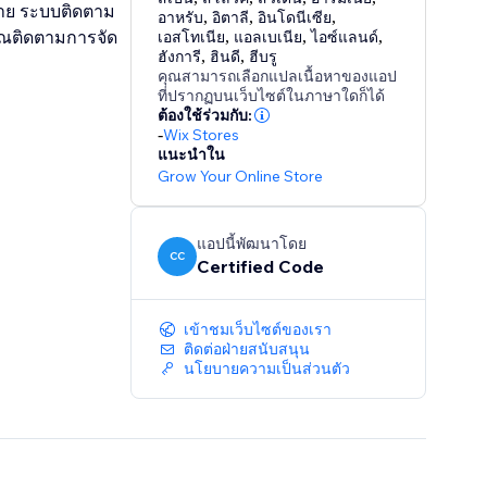
4 ราย ระบบติดตาม
อาหรับ
,
อิตาลี
,
อินโดนีเซีย
,
ุณติดตามการจัด
เอสโทเนีย
,
แอลเบเนีย
,
ไอซ์แลนด์
,
ฮังการี
,
ฮินดี
,
ฮีบรู
คุณสามารถเลือกแปลเนื้อหาของแอป
ที่ปรากฏบนเว็บไซต์ในภาษาใดก็ได้
ต้องใช้ร่วมกับ:
-
Wix Stores
แนะนำใน
Grow Your Online Store
แอปนี้พัฒนาโดย
CC
Certified Code
เข้าชมเว็บไซต์ของเรา
ติดต่อฝ่ายสนับสนุน
นโยบายความเป็นส่วนตัว