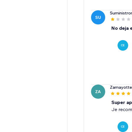
Suministr
SU
No deja e
CE
Zamayotte
ZA
Super ap
Je reco
CE