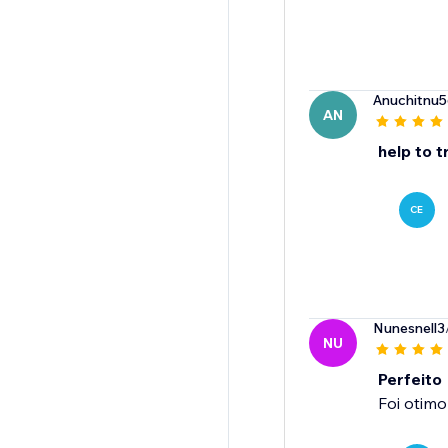
Anuchitnu
AN
help to t
CE
Nunesnell3
NU
Perfeito
Foi otimo