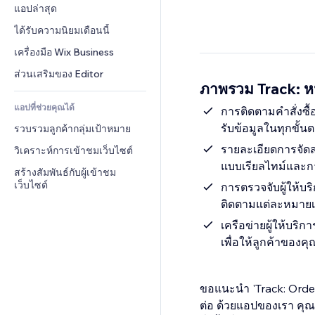
Conversion
โซลูชันคลังสินค้า
แอปล่าสุด
PDF
เอฟเฟกต์รูปภาพ
แชต
การดรอปชิป
การแชร์ไฟล์
ได้รับความนิยมเดือนนี้
ปุ่ม & เมนู
หมายเหตุ
ราคา & การสมัครใช้งาน
ข่าว
แบนเนอร์ & สัญลักษณ์
เครื่องมือ Wix Business
โทรศัพท์
การระดมทุนสาธารณะ 
บริการเนื้อหา
เครื่องคำนวน
ชุมชน
ส่วนเสริมของ Editor
(Crowdfunding)
ภาพรวม Track: หน
เอฟเฟกต์ข้อความ
ค้นหา
รีวิว & การรับรอง
อาหาร & เครื่องดื่ม
แอปที่ช่วยคุณได้
อากาศ
การติดตามคำสั่งซื้อ
CRM
รับข้อมูลในทุกขั้น
รวบรวมลูกค้ากลุ่มเป้าหมาย
แผนภูมิ & ตาราง
รายละเอียดการจัดส
วิเคราะห์การเข้าชมเว็บไซต์
แบบเรียลไทม์และ
สร้างสัมพันธ์กับผู้เข้าชม
เว็บไซต์
การตรวจจับผู้ให้บร
ติดตามแต่ละหมายเล
เครือข่ายผู้ให้บริ
เพื่อให้ลูกค้าของ
ขอแนะนำ 'Track: Order
ต่อ ด้วยแอปของเรา คุณส