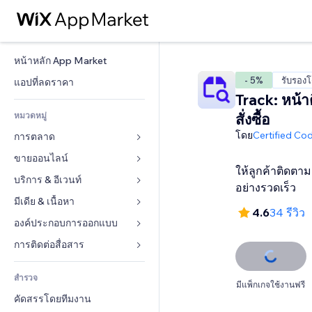
หน้าหลัก App Market
- 5%
รับรอง
แอปที่ลดราคา
Track: หน้
หมวดหมู่
สั่งซื้อ
โดย
Certified Co
การตลาด
ขายออนไลน์
โฆษณา
ให้ลูกค้าติดตามก
โทรศัพท์มือถือ
บริการ & อีเวนท์
แอปสำหรับร้านค้า
อย่างรวดเร็ว
บทวิเคราะห์
การจัดส่ง & ส่งมอบสินค้า
มีเดีย & เนื้อหา
โรงแรม
4.6
34 รีวิว
โซเชียล
ปุ่มการจำหน่าย
อีเวนท์
องค์ประกอบการออกแบบ
แกลเลอรี
SEO
คอร์สออนไลน์
ร้านอาหาร
เพลง
แผนที่  & การนำทาง
การติดต่อสื่อสาร 
มีส่วนร่วม
สั่งพิมพ์ตามความต้องการ
อสังหาริมทรัพย์
พอดแคสต์
ส่วนบุคคล & ความปลอดภัย
แบบฟอร์ม
ทำอันดับเว็บไซต์
บัญชี
สำรวจ
การจอง
การถ่ายภาพ
นาฬิกา
บล็อก
มีแพ็กเกจใช้งานฟรี
อีเมล
คูปอง & ความภักดีในแบรนด์
คัดสรรโดยทีมงาน
วิดีโอ
เทมเพลตเพจ
แบบสำรวจ