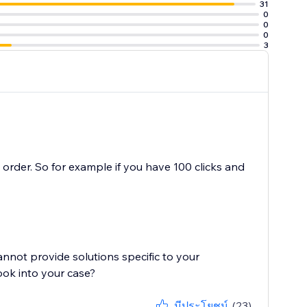
31
0
0
0
3
order. So for example if you have 100 clicks and
cannot provide solutions specific to your
ook into your case?
มีประโยชน์
(23)