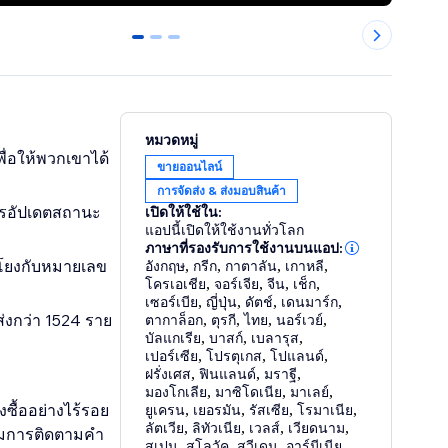
0
1
2
หมวดหมู่
พื่อให้พวกเขาได้
ขายออนไลน์
การจัดส่ง & ส่งมอบสินค้า
การอัปเดตสถานะ
เปิดให้ใช้ใน:
แอปนี้เปิดให้ใช้งานทั่วโลก
ภาษาที่รองรับการใช้งานบนแอป:
อมโยงกับหมายเลข
อังกฤษ
,
กรีก
,
กาตาลัน
,
เกาหลี
,
โครเอเชีย
,
จอร์เจีย
,
จีน
,
เช็ก
,
เซอร์เบีย
,
ญี่ปุ่น
,
ดัตช์
,
เดนมาร์ก
,
ส่งกว่า 1524 ราย
ตากาล็อก
,
ตุรกี
,
ไทย
,
นอร์เวย์
,
บัลแกเรีย
,
บาสก์
,
เบลารุส
,
เปอร์เซีย
,
โปรตุเกส
,
โปแลนด์
,
ฝรั่งเศส
,
ฟินแลนด์
,
มราฐี
,
มองโกเลีย
,
มาซิโดเนีย
,
มาเลย์
,
ซื้ออย่างไร้รอย
ยูเครน
,
เยอรมัน
,
รัสเซีย
,
โรมาเนีย
,
ลัตเวีย
,
ลิทัวเนีย
,
เวลส์
,
เวียดนาม
,
้อมการติดตามคำ
สเปน
,
สโลวัค
,
สวีเดน
,
อาร์มีเนีย
,