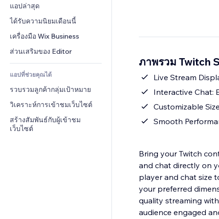
Conversion
โซลูชันคลังสินค้า
แอปล่าสุด
PDF
เอฟเฟกต์รูปภาพ
แชต
การดรอปชิป
การแชร์ไฟล์
ได้รับความนิยมเดือนนี้
ปุ่ม & เมนู
หมายเหตุ
ราคา & การสมัครใช้งาน
ข่าว
แบนเนอร์ & สัญลักษณ์
เครื่องมือ Wix Business
โทรศัพท์
การระดมทุนสาธารณะ 
บริการเนื้อหา
เครื่องคำนวน
ชุมชน
ส่วนเสริมของ Editor
(Crowdfunding)
ภาพรวม Twitch 
เอฟเฟกต์ข้อความ
ค้นหา
รีวิว & การรับรอง
อาหาร & เครื่องดื่ม
แอปที่ช่วยคุณได้
อากาศ
Live Stream Displ
CRM
รวบรวมลูกค้ากลุ่มเป้าหมาย
แผนภูมิ & ตาราง
Interactive Chat:
วิเคราะห์การเข้าชมเว็บไซต์
Customizable Size:
สร้างสัมพันธ์กับผู้เข้าชม
Smooth Performanc
เว็บไซต์
Bring your Twitch cont
and chat directly on y
player and chat size t
your preferred dimens
quality streaming with
audience engaged and 