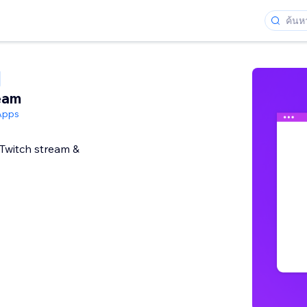
eam
Apps
Twitch stream &