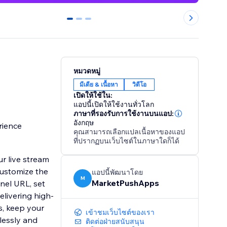
0
1
2
หมวดหมู่
มีเดีย & เนื้อหา
วิดีโอ
เปิดให้ใช้ใน:
แอปนี้เปิดให้ใช้งานทั่วโลก
ภาษาที่รองรับการใช้งานบนแอป:
อังกฤษ
rience
คุณสามารถเลือกแปลเนื้อหาของแอป
ที่ปรากฏบนเว็บไซต์ในภาษาใดก็ได้
ur live stream
 Customize the
แอปนี้พัฒนาโดย
M
MarketPushApps
nel URL, set
livering high-
s, keep your
เข้าชมเว็บไซต์ของเรา
lessly and
ติดต่อฝ่ายสนับสนุน