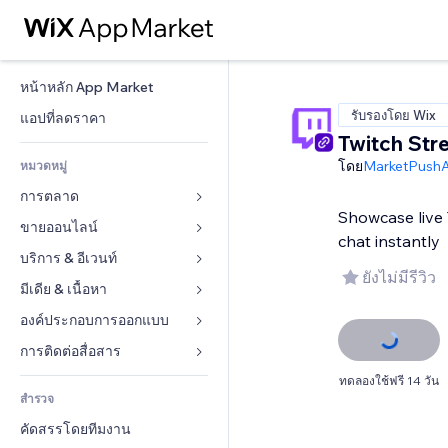
หน้าหลัก App Market
รับรองโดย Wix
แอปที่ลดราคา
Twitch Str
โดย
MarketPush
หมวดหมู่
การตลาด
Showcase live 
ขายออนไลน์
โฆษณา
chat instantly
โทรศัพท์มือถือ
บริการ & อีเวนท์
แอปสำหรับร้านค้า
ยังไม่มีรีวิว
บทวิเคราะห์
การจัดส่ง & ส่งมอบสินค้า
มีเดีย & เนื้อหา
โรงแรม
โซเชียล
ปุ่มการจำหน่าย
อีเวนท์
องค์ประกอบการออกแบบ
แกลเลอรี
SEO
คอร์สออนไลน์
ร้านอาหาร
เพลง
แผนที่  & การนำทาง
การติดต่อสื่อสาร 
มีส่วนร่วม
สั่งพิมพ์ตามความต้องการ
อสังหาริมทรัพย์
พอดแคสต์
ส่วนบุคคล & ความปลอดภัย
แบบฟอร์ม
ทดลองใช้ฟรี 14 วัน
ทำอันดับเว็บไซต์
บัญชี
สำรวจ
การจอง
การถ่ายภาพ
นาฬิกา
บล็อก
อีเมล
คูปอง & ความภักดีในแบรนด์
คัดสรรโดยทีมงาน
วิดีโอ
เทมเพลตเพจ
แบบสำรวจ