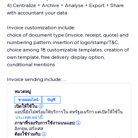
4) Centralize + Archive + Analyse + Export + Share
with accountant your data
Invoice customization include:
choice of document type (invoice, receipt, quote) and
numbering pattern, insertion of logo/stamp/T&C,
choice among 18 customizable templates, creation of
own template, free delivery display option,
conditional mentions
Invoice sending include:
automatic/manual sending, choice of dynamic content
หมวดหมู่
& title, cc & bcc, smtp option
ขายออนไลน์
บัญชี
เปิดให้ใช้ใน:
Other features include:
แอปนี้ยังไม่พร้อมให้บริการใน สหรัฐอเมริกา
แต่เปิดให้ใช้ใน
Automatic OSS recognition, Billing for non WIX sales
ประเทศเหล่านี้
ภาษาที่รองรับการใช้งานบนแอป:
(manual & recurring), stock, expenses, bank import,
อังกฤษ
,
ฝรั่งเศส
online payments, accountancy & custom exports, VAT
ต้องใช้ร่วมกับ: