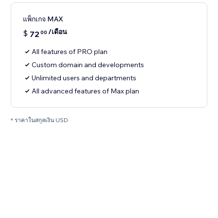
แพ็กเกจ MAX
/เดือน
$
72
00
All features of PRO plan
Custom domain and developments
Unlimited users and departments
All advanced features of Max plan
* ราคาในสกุลเงิน USD