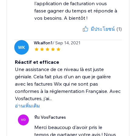
l'application de facturation vous
fasse gagner du temps et réponde à
vos besoins. A bientôt !
มีประโยชน์
(1)
Wkalfon1
/ Sep 14, 2021
WK
Réactif et efficace
Une assistance de ce niveau là est juste
géniale. Cela fait plus d'un an que je galère
avec les factures Wix qui ne sont pas
conformes à la réglementation Française. Avec
Vosfactures, j'ai...
อ่านเพิ่มเติม
ทีม VosFactures
VO
Merci beaucoup d'avoir pris le
temps de partager votre avis ! Nous