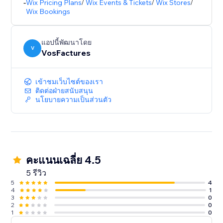
& margin reports, clients panel, multi-users &
-
Wix Pricing Plans
/
Wix Events & Tickets
/
Wix Stores
/
Wix Bookings
accountant access
Invoices in any currency & language / Compatible
แอปนี้พัฒนาโดย
with Avalara / French Anti-Fraud VAT Law compliant /
V
VosFactures
เข้าชมเว็บไซต์ของเรา
ติดต่อฝ่ายสนับสนุน
นโยบายความเป็นส่วนตัว
คะแนนเฉลี่ย 4.5
5 รีวิว
5
4
4
1
3
0
2
0
1
0