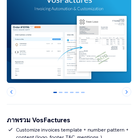
0
1
2
3
4
5
ภาพรวม VosFactures
Customize invoices template + number pattern +
content (logo, footer, T&C, mentions..)