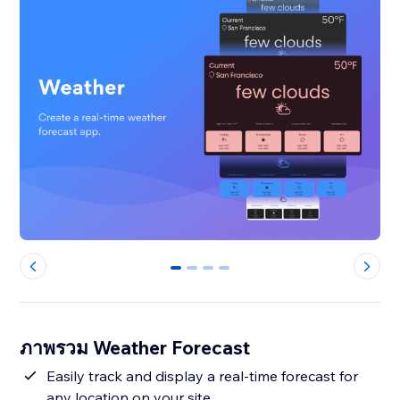
0
1
2
3
ภาพรวม Weather Forecast
Easily track and display a real-time forecast for
any location on your site