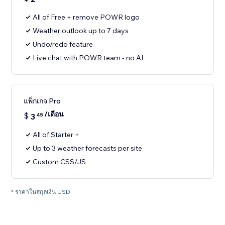
All of Free + remove POWR logo
Weather outlook up to 7 days
Undo/redo feature
Live chat with POWR team - no AI
แพ็กเกจ Pro
/เดือน
$
3
45
All of Starter +
Up to 3 weather forecasts per site
Custom CSS/JS
* ราคาในสกุลเงิน USD