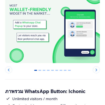
0
1
2
3
4
5
6
7
8
ภาพรวม WhatsApp Button: Ichonic
Unlimited visitors / month