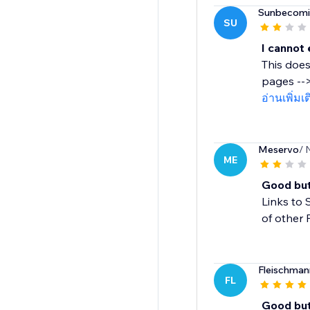
Sunbecomi
SU
I cannot 
This does
pages -->
อ่านเพิ่มเ
Meservo
/ 
ME
Good but 
Links to 
of other 
Fleischma
FL
Good but