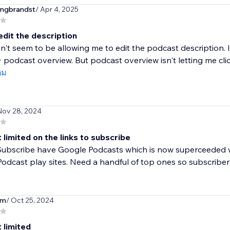
ngbrandst
/ Apr 4, 2025
edit the description
n't seem to be allowing me to edit the podcast description. 
 podcast overview. But podcast overview isn't letting me click.
ติม
Nov 28, 2024
limited on the links to subscribe
Subscribe have Google Podcasts which is now superceeded w
Podcast play sites. Need a handful of top ones so subscriber
nm
/ Oct 25, 2024
 limited