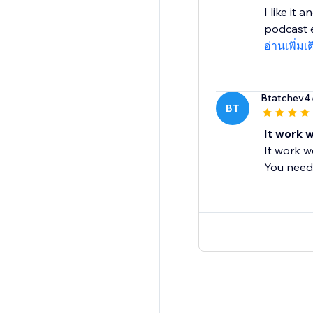
I like it
podcast e
อ่านเพิ่มเ
Btatchev4
BT
It work w
It work w
You need t