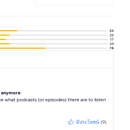
34
22
17
23
78
st anymore
e what podcasts (or episodes) there are to listen
มีประโยชน์
(9)