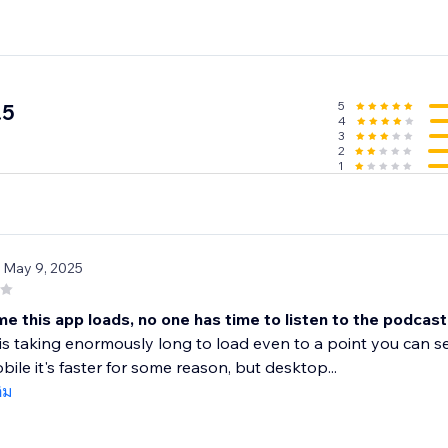
5
.5
4
3
2
1
/ May 9, 2025
me this app loads, no one has time to listen to the podca
is taking enormously long to load even to a point you can se
bile it's faster for some reason, but desktop...
ติม