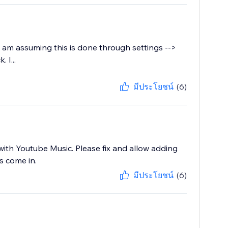
I am assuming this is done through settings -->
 I...
มีประโยชน์
(6)
ith Youtube Music. Please fix and allow adding
s come in.
มีประโยชน์
(6)