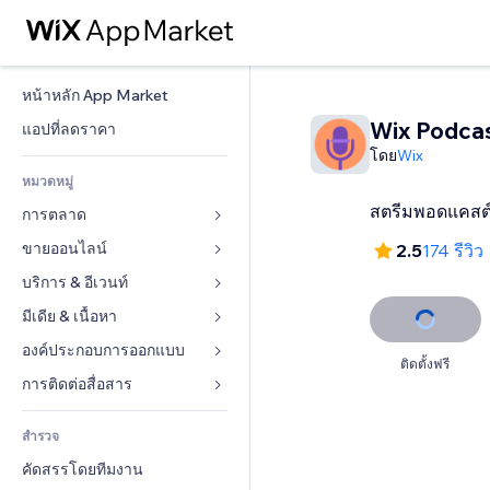
หน้าหลัก App Market
Wix Podcas
แอปที่ลดราคา
โดย
Wix
หมวดหมู่
สตรีมพอดแคสต์
การตลาด
ขายออนไลน์
โฆษณา
2.5
174 รีวิว
โทรศัพท์มือถือ
บริการ & อีเวนท์
แอปสำหรับร้านค้า
บทวิเคราะห์
การจัดส่ง & ส่งมอบสินค้า
มีเดีย & เนื้อหา
โรงแรม
โซเชียล
ปุ่มการจำหน่าย
อีเวนท์
องค์ประกอบการออกแบบ
แกลเลอรี
ติดตั้งฟรี
SEO
คอร์สออนไลน์
ร้านอาหาร
เพลง
แผนที่  & การนำทาง
การติดต่อสื่อสาร 
มีส่วนร่วม
สั่งพิมพ์ตามความต้องการ
อสังหาริมทรัพย์
พอดแคสต์
ส่วนบุคคล & ความปลอดภัย
แบบฟอร์ม
ทำอันดับเว็บไซต์
บัญชี
สำรวจ
การจอง
การถ่ายภาพ
นาฬิกา
บล็อก
อีเมล
คูปอง & ความภักดีในแบรนด์
คัดสรรโดยทีมงาน
วิดีโอ
เทมเพลตเพจ
แบบสำรวจ