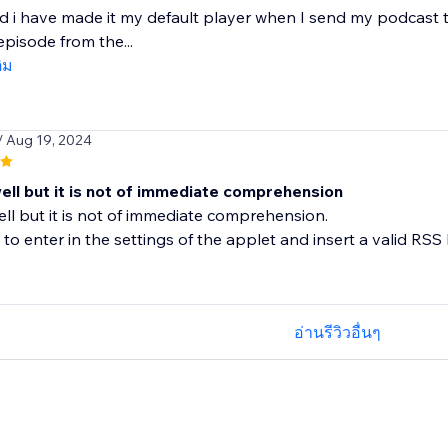
 and i have made it my default player when I send my podcast t
pisode from the...
ติม
/ Aug 19, 2024
ell but it is not of immediate comprehension
ell but it is not of immediate comprehension.
o enter in the settings of the applet and insert a valid RSS Pod
อ่านรีวิวอื่นๆ