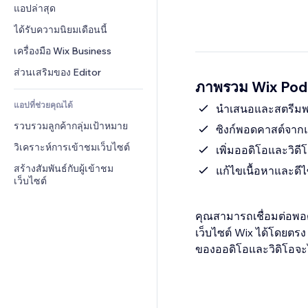
Conversion
โซลูชันคลังสินค้า
แอปล่าสุด
PDF
เอฟเฟกต์รูปภาพ
แชต
การดรอปชิป
การแชร์ไฟล์
ได้รับความนิยมเดือนนี้
ปุ่ม & เมนู
หมายเหตุ
ราคา & การสมัครใช้งาน
ข่าว
แบนเนอร์ & สัญลักษณ์
เครื่องมือ Wix Business
โทรศัพท์
การระดมทุนสาธารณะ 
บริการเนื้อหา
เครื่องคำนวน
ชุมชน
ส่วนเสริมของ Editor
(Crowdfunding)
ภาพรวม Wix Podc
เอฟเฟกต์ข้อความ
ค้นหา
รีวิว & การรับรอง
อาหาร & เครื่องดื่ม
แอปที่ช่วยคุณได้
อากาศ
นำเสนอและสตรีมพอ
CRM
รวบรวมลูกค้ากลุ่มเป้าหมาย
แผนภูมิ & ตาราง
ซิงก์พอดคาสต์จาก
วิเคราะห์การเข้าชมเว็บไซต์
เพิ่มออดิโอและวิด
สร้างสัมพันธ์กับผู้เข้าชม
แก้ไขเนื้อหาและดี
เว็บไซต์
คุณสามารถเชื่อมต่อพอ
เว็บไซต์ Wix ได้โดยตร
ของออดิโอและวิดิโอจะ