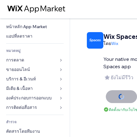
หน้าหลัก App Market
Wix Space
แอปที่ลดราคา
โดย
Wix
หมวดหมู่
Your native m
การตลาด
Spaces app
ขายออนไลน์
โฆษณา
ยังไม่มีรีวิว
โทรศัพท์มือถือ
บริการ & อีเวนท์
แอปสำหรับร้านค้า
บทวิเคราะห์
การจัดส่ง & ส่งมอบสินค้า
มีเดีย & เนื้อหา
โรงแรม
โซเชียล
ปุ่มการจำหน่าย
อีเวนท์
องค์ประกอบการออกแบบ
แกลเลอรี
SEO
คอร์สออนไลน์
ร้านอาหาร
เพลง
แผนที่  & การนำทาง
การติดต่อสื่อสาร 
ติดตั้งมากับเว็บไซ
มีส่วนร่วม
สั่งพิมพ์ตามความต้องการ
อสังหาริมทรัพย์
พอดแคสต์
ส่วนบุคคล & ความปลอดภัย
แบบฟอร์ม
ทำอันดับเว็บไซต์
บัญชี
สำรวจ
การจอง
การถ่ายภาพ
นาฬิกา
บล็อก
อีเมล
คูปอง & ความภักดีในแบรนด์
คัดสรรโดยทีมงาน
วิดีโอ
เทมเพลตเพจ
แบบสำรวจ