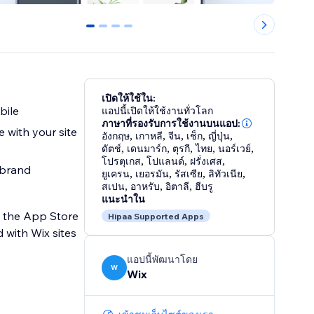
0
1
2
3
เปิดให้ใช้ใน:
bile
แอปนี้เปิดให้ใช้งานทั่วโลก
ภาษาที่รองรับการใช้งานบนแอป:
 with your site
อังกฤษ
,
เกาหลี
,
จีน
,
เช็ก
,
ญี่ปุ่น
,
ดัตช์
,
เดนมาร์ก
,
ตุรกี
,
ไทย
,
นอร์เวย์
,
โปรตุเกส
,
โปแลนด์
,
ฝรั่งเศส
,
 brand
ยูเครน
,
เยอรมัน
,
รัสเซีย
,
ลิทัวเนีย
,
สเปน
,
อาหรับ
,
อิตาลี
,
ฮีบรู
แนะนำใน
n the App Store
Hipaa Supported Apps
 with Wix sites
แอปนี้พัฒนาโดย
W
Wix