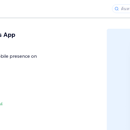
s App
obile presence on
ต์