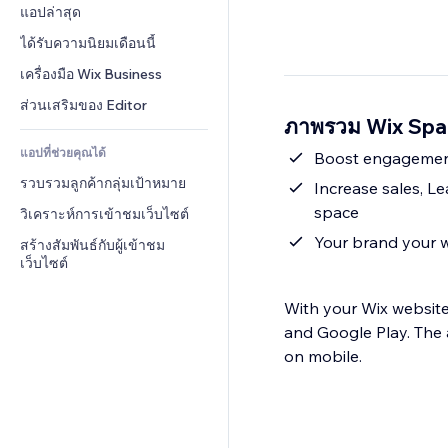
Conversion
โซลูชันคลังสินค้า
แอปล่าสุด
PDF
เอฟเฟกต์รูปภาพ
แชต
การดรอปชิป
การแชร์ไฟล์
ได้รับความนิยมเดือนนี้
ปุ่ม & เมนู
หมายเหตุ
ราคา & การสมัครใช้งาน
ข่าว
แบนเนอร์ & สัญลักษณ์
เครื่องมือ Wix Business
โทรศัพท์
การระดมทุนสาธารณะ 
บริการเนื้อหา
เครื่องคำนวน
ชุมชน
ส่วนเสริมของ Editor
(Crowdfunding)
ภาพรวม Wix Spa
เอฟเฟกต์ข้อความ
ค้นหา
รีวิว & การรับรอง
อาหาร & เครื่องดื่ม
แอปที่ช่วยคุณได้
อากาศ
Boost engagement 
CRM
รวบรวมลูกค้ากลุ่มเป้าหมาย
แผนภูมิ & ตาราง
Increase sales, L
space
วิเคราะห์การเข้าชมเว็บไซต์
Your brand your w
สร้างสัมพันธ์กับผู้เข้าชม
เว็บไซต์
With your Wix website
and Google Play. The 
on mobile.