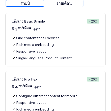
รายปี
รายเดือน
แพ็กเกจ Basic Simple
- 20%
/เดือน
$
3
12
90
$
3
One content for all devices
Rich media embedding
Responsive layout
Single-Language Product Content
แพ็กเกจ Pro Flex
- 20%
/เดือน
$
4
72
90
$
5
Configure different content for mobile
Responsive layout
Rich media embedding