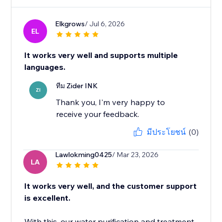
Elkgrows
/ Jul 6, 2026
EL
It works very well and supports multiple
languages.
ทีม Zider INK
ZI
Thank you, I'm very happy to
receive your feedback.
มีประโยชน์
(0)
Lawlokming0425
/ Mar 23, 2026
LA
It works very well, and the customer support
is excellent.
With this, our water purification and treatment