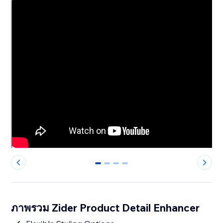
0
1
2
3
ภาพรวม Zider Product Detail Enhancer