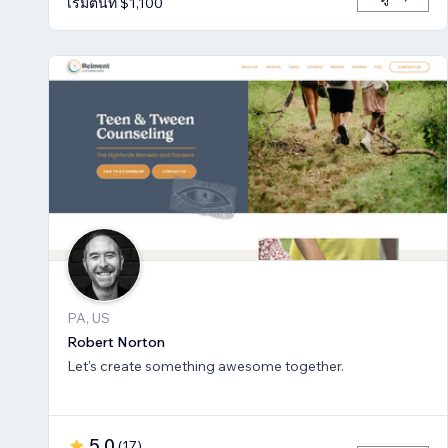
เริ่มต้นที่ $1,100
PA, US
Robert Norton
Let's create something awesome together.
5.0
(
17
)