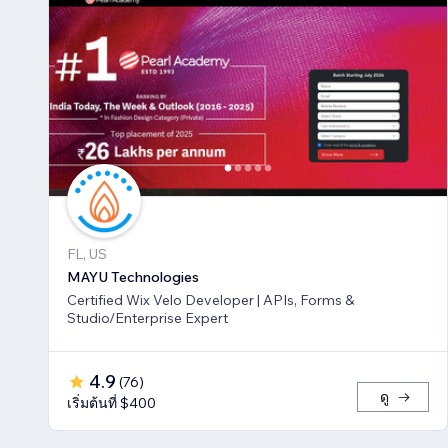
FL, US
MAYU Technologies
Certified Wix Velo Developer | APIs, Forms &
Studio/Enterprise Expert
4.9
(
76
)
ดู
เริ่มต้นที่ $400