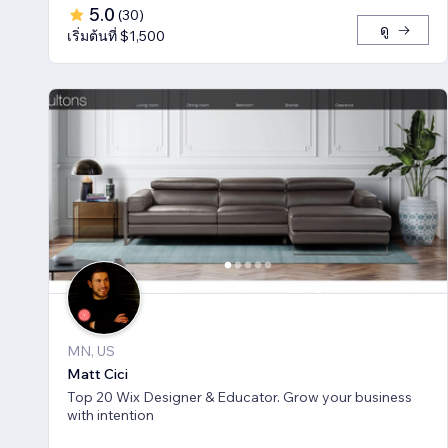
5.0
(
30
)
ดู
เริ่มต้นที่ $1,500
MN, US
Matt Cici
Top 20 Wix Designer & Educator. Grow your business
with intention