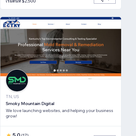
เริ่มต้นที่ $2,500
TN, US
Smoky Mountain Digital
We love launching websites, and helping your business
grow!
5.0
(
17
)