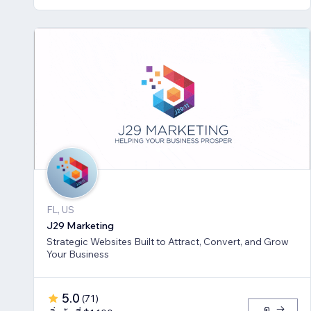
FL, US
J29 Marketing
Strategic Websites Built to Attract, Convert, and Grow
Your Business
5.0
(
71
)
ดู