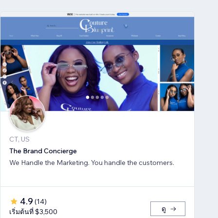
CT, US
The Brand Concierge
We Handle the Marketing. You handle the customers.
4.9
(
14
)
ดู
เริ่มต้นที่ $3,500