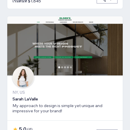
เริ่มต้นที่ $1,645
NY, US
Sarah LaValle
My approach to design is simple yet unique and
impressive for your brand!
5.0
(
4
)