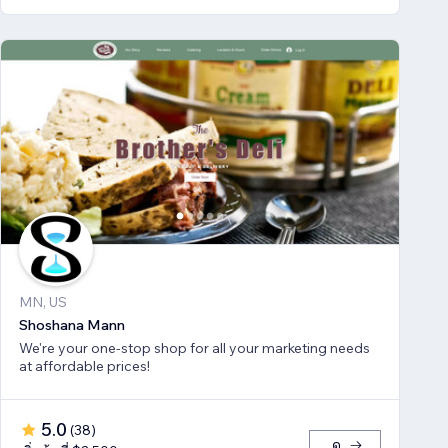
MN, US
Shoshana Mann
We're your one-stop shop for all your marketing needs
at affordable prices!
5.0
(
38
)
ดู