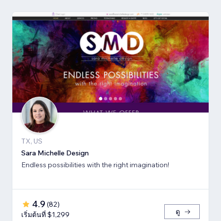
TX, US
Sara Michelle Design
Endless possibilities with the right imagination!
4.9
(
82
)
ดู
เริ่มต้นที่ $1,299