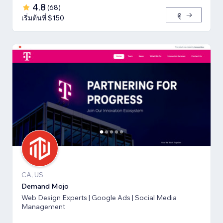
4.8
(
68
)
ดู
เริ่มต้นที่ $150
CA, US
Demand Mojo
Web Design Experts | Google Ads | Social Media
Management