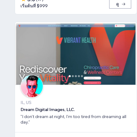
ดู
เริ่มต้นที่ $999
IL, US
Dream Digital Images, LLC.
"I don't dream at night, I'm too tired from dreaming all
day."