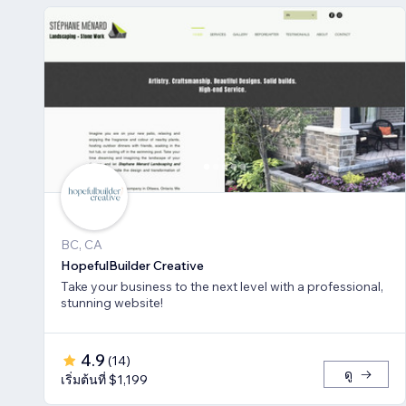
BC, CA
HopefulBuilder Creative
Take your business to the next level with a professional,
stunning website!
4.9
(
14
)
ดู
เริ่มต้นที่ $1,199