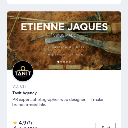
VD, CH
Tanit Agency
PR expert, photographer, web designer — I make
brands irresistible.
4.9
(
7
)
ดู