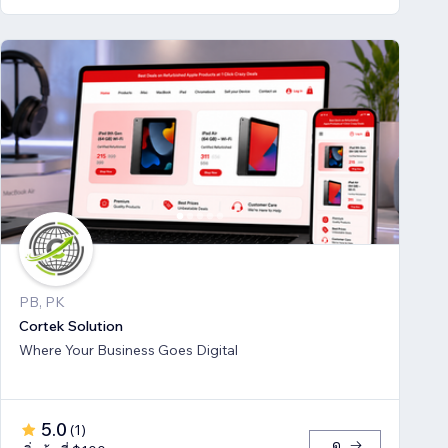
PB, PK
Cortek Solution
Where Your Business Goes Digital
5.0
(
1
)
ดู