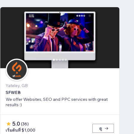
Yateley, GB
SFWEB
We offer Websites, SEO and PPC services with great
results :)
5.0
(
36
)
ดู
เริ่มต้นที่ $1,000