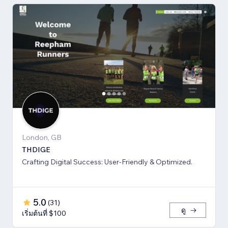
London, GB
THDIGE
Crafting Digital Success: User-Friendly & Optimized.
5.0
(
31
)
ดู
เริ่มต้นที่ $100