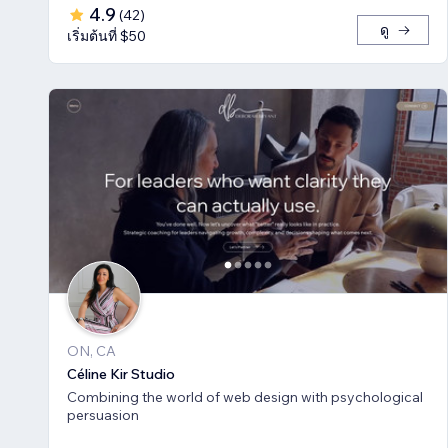
4.9
(
42
)
ดู
เริ่มต้นที่ $50
ON, CA
Céline Kir Studio
Combining the world of web design with psychological
persuasion