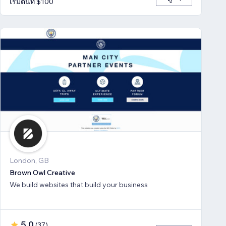
เริ่มต้นที่ $100
London, GB
Brown Owl Creative
We build websites that build your business
5.0
(
37
)