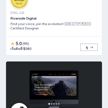
ENG, GB
Riverside Digital
Find your voice, join the evolution! 🇬🇧🇮🇹🇫🇷🇪🇸
Certified Designer.
5.0
(
95
)
ดู
เริ่มต้นที่ $580