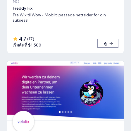
NO
Freddy Fix
Fra Wix til Wow - Mobiltilpassede nettsider for din
suksess!
4.7
(
17
)
ดู
เริ่มต้นที่ $1,500