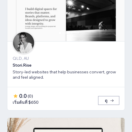
QLD, AU
Stori.Rise
Story-led websites that help businesses convert, grow
and feel aligned.
0.0
(
0
)
ดู
เริ่มต้นที่ $650