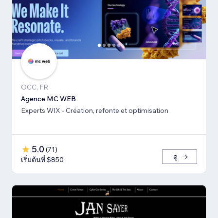
OCC, FR
Agence MC WEB
Experts WIX - Création, refonte et optimisation
5.0
(
71
)
ดู
เริ่มต้นที่ $850