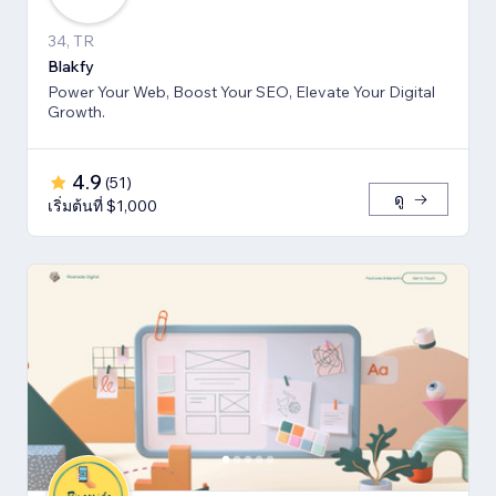
34, TR
Blakfy
Power Your Web, Boost Your SEO, Elevate Your Digital
Growth.
4.9
(
51
)
ดู
เริ่มต้นที่ $1,000