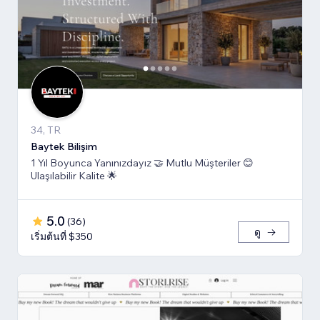
34, TR
Baytek Bilişim
1 Yıl Boyunca Yanınızdayız 🤝 Mutlu Müşteriler 😊
Ulaşılabilir Kalite 🌟
5.0
(
36
)
ดู
เริ่มต้นที่ $350