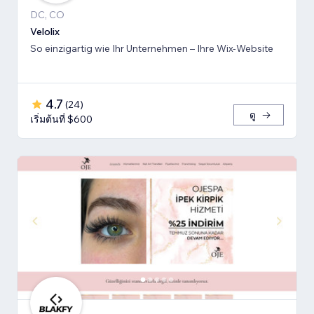
DC, CO
Velolix
So einzigartig wie Ihr Unternehmen – Ihre Wix-Website
4.7
(
24
)
ดู
เริ่มต้นที่ $600