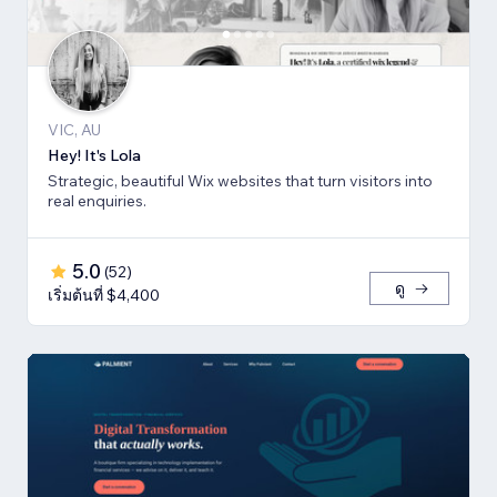
VIC, AU
Hey! It's Lola
Strategic, beautiful Wix websites that turn visitors into
real enquiries.
5.0
(
52
)
ดู
เริ่มต้นที่ $4,400