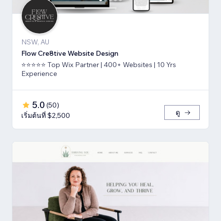
NSW, AU
Flow Cre8tive Website Design
⭐⭐⭐⭐⭐ Top Wix Partner | 400+ Websites | 10 Yrs
Experience
5.0
(
50
)
ดู
เริ่มต้นที่ $2,500