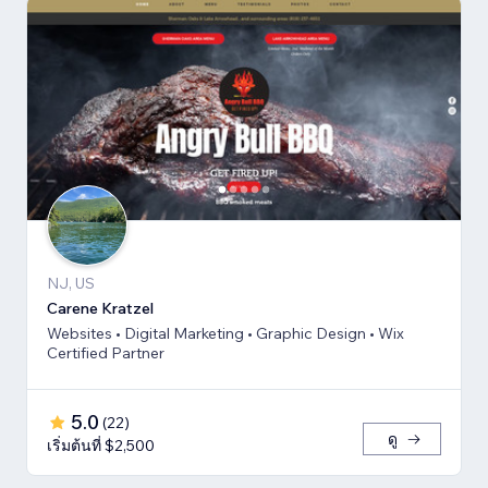
NJ, US
Carene Kratzel
Websites • Digital Marketing • Graphic Design • Wix
Certified Partner
5.0
(
22
)
ดู
เริ่มต้นที่ $2,500