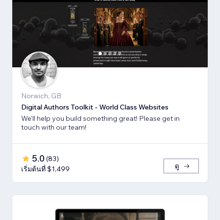
Norwich, GB
Digital Authors Toolkit - World Class Websites
We'll help you build something great! Please get in
touch with our team!
5.0
(
83
)
ดู
เริ่มต้นที่ $1,499