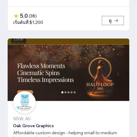
5.0
(
38
)
ดู
เริ่มต้นที่ $1,200
NSW, AU
Oak Grove Graphics
Affordable custom design - helping small to medium