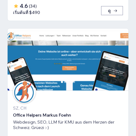
4.6
(
34
)
ดู
เริ่มต้นที่ $490
SZ, CH
Office Helpers Markus Foehn
Webdesign, SEO, LLM für KMU aus dem Herzen der
Schweiz. Grüezi :-)