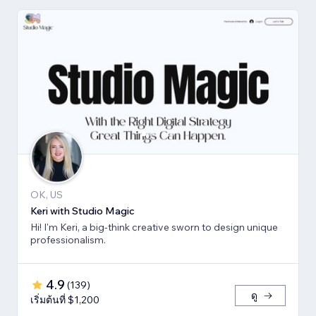
OK, US
Keri with Studio Magic
Hi! I'm Keri, a big-think creative sworn to design unique
professionalism.
4.9
(
139
)
ดู
เริ่มต้นที่ $1,200