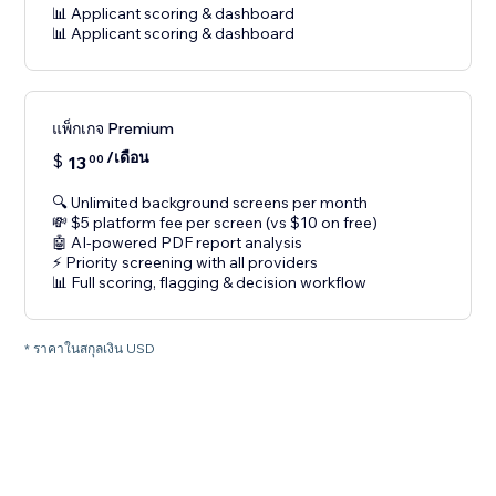
📊 Applicant scoring & dashboard
📊 Applicant scoring & dashboard
แพ็กเกจ Premium
/เดือน
$
13
00
🔍 Unlimited background screens per month
💸 $5 platform fee per screen (vs $10 on free)
🤖 AI-powered PDF report analysis
⚡ Priority screening with all providers
📊 Full scoring, flagging & decision workflow
* ราคาในสกุลเงิน USD