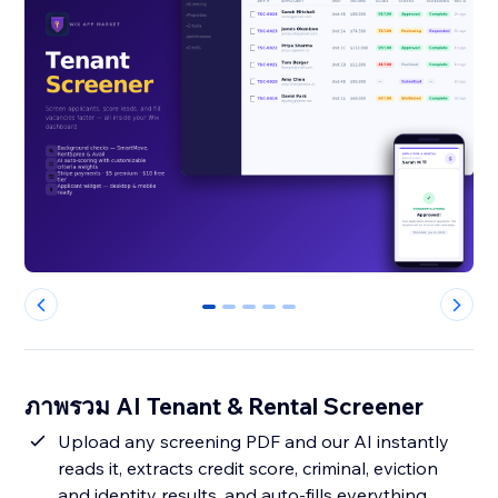
0
1
2
3
4
ภาพรวม AI Tenant & Rental Screener
Upload any screening PDF and our AI instantly
reads it, extracts credit score, criminal, eviction
and identity results, and auto-fills everything