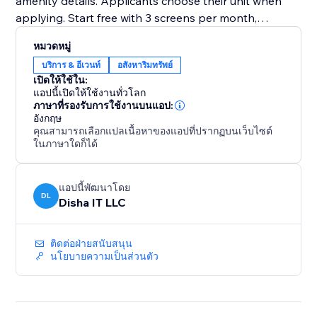
amenity details. Applicants choose their unit when
applying. Start free with 3 screens per month,
upgrade to Premium for unlimited at $5 each
หมวดหมู่
บริการ & อีเวนท์
อสังหาริมทรัพย์
เปิดให้ใช้ใน:
แอปนี้เปิดให้ใช้งานทั่วโลก
ภาษาที่รองรับการใช้งานบนแอป:
อังกฤษ
คุณสามารถเลือกแปลเนื้อหาของแอปที่ปรากฏบนเว็บไซต์
ในภาษาใดก็ได้
แอปนี้พัฒนาโดย
DL
Disha IT LLC
ติดต่อฝ่ายสนับสนุน
นโยบายความเป็นส่วนตัว