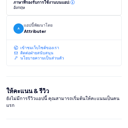
- How many leads you got from your Google Ads
ภาษาที่รองรับการใช้งานบนแอป:
อังกฤษ
campaigns
- How many customers you got from your Facebook
Ads
แอปนี้พัฒนาโดย
- How much revenue you generated from your
A
Attributer
LinkedIn ads
- And much more
เข้าชมเว็บไซต์ของเรา
ติดต่อฝ่ายสนับสนุน
With a 14-day free trial and a simple setup process,
นโยบายความเป็นส่วนตัว
you're just minutes away from getting the insights you
need to generate more leads.
ให้คะแนน & รีวิว
ยังไม่มีการรีวิวแอปนี้ คุณสามารถเริ่มต้นให้คะแนนเป็นคน
แรก