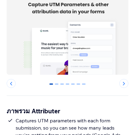
0
1
2
3
4
5
6
ภาพรวม Attributer
Captures UTM parameters with each form
submission, so you can see how many leads