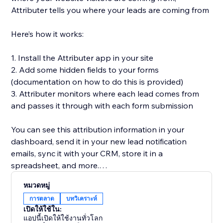
Attributer tells you where your leads are coming from
Here’s how it works:
1. Install the Attributer app in your site
2. Add some hidden fields to your forms
(documentation on how to do this is provided)
3. Attributer monitors where each lead comes from
and passes it through with each form submission
You can see this attribution information in your
dashboard, send it in your new lead notification
emails, sync it with your CRM, store it in a
spreadsheet, and more.
หมวดหมู่
You’ll then be able to run reports in your CRM or
การตลาด
บทวิเคราะห์
analytics tool that tell you things like:
เปิดให้ใช้ใน:
แอปนี้เปิดให้ใช้งานทั่วโลก