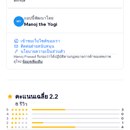
อังกฤษ
แอปนี้พัฒนาโดย
MY
Manoj the Yogi
เข้าชมเว็บไซต์ของเรา
ติดต่อฝ่ายสนับสนุน
นโยบายความเป็นส่วนตัว
Manoj Prasad รับรองว่าได้ปฏิบัติตามกฏหมายการค้าของสหภาพ
ยุโรป
ข้อมูลเพิ่มเติม
คะแนนเฉลี่ย 2.2
8 รีวิว
5
3
4
0
3
0
2
1
1
4