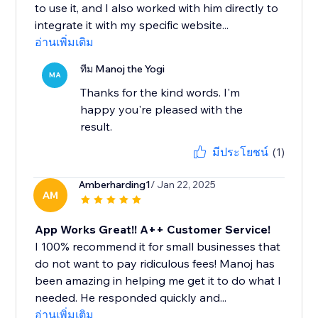
to use it, and I also worked with him directly to
integrate it with my specific website...
อ่านเพิ่มเติม
ทีม Manoj the Yogi
MA
Thanks for the kind words. I'm
happy you're pleased with the
result.
มีประโยชน์
(1)
Amberharding1
/ Jan 22, 2025
AM
App Works Great!! A++ Customer Service!
I 100% recommend it for small businesses that
do not want to pay ridiculous fees! Manoj has
been amazing in helping me get it to do what I
needed. He responded quickly and...
อ่านเพิ่มเติม