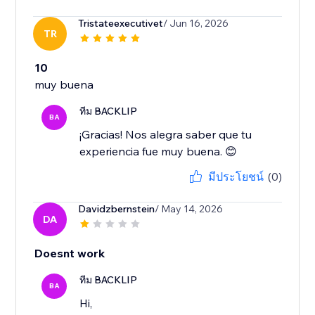
Tristateexecutivet
/ Jun 16, 2026
TR
10
muy buena
ทีม BACKLIP
BA
¡Gracias! Nos alegra saber que tu
experiencia fue muy buena. 😊
มีประโยชน์
(0)
Davidzbernstein
/ May 14, 2026
DA
Doesnt work
ทีม BACKLIP
BA
Hi,