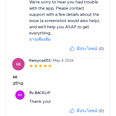
We’re sorry to hear you had trouble
with the app. Please contact
support with a few details about the
issue (a screenshot would also help),
and we’ll help you ASAP to get
everything...
อ่านเพิ่มเติม
มีประโยชน์
(0)
Henrycq402
/ May 4, 2026
HE
sii
gfjhgj
ทีม BACKLIP
BA
Thank you!
มีประโยชน์
(0)