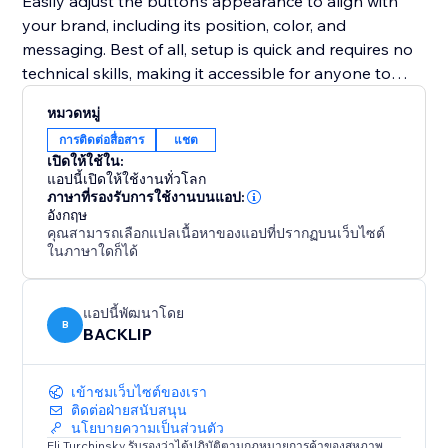
Easily adjust the button’s appearance to align with
your brand, including its position, color, and
messaging. Best of all, setup is quick and requires no
technical skills, making it accessible for anyone to
implement.
หมวดหมู่
การติดต่อสื่อสาร
แชต
Whether your goal is to improve customer support,
เปิดให้ใช้ใน:
promote special deals, or close sales faster, this tool
แอปนี้เปิดให้ใช้งานทั่วโลก
provides an intuitive and effective solution to connect
ภาษาที่รองรับการใช้งานบนแอป:
อังกฤษ
with your audience in real-time and enhance your
คุณสามารถเลือกแปลเนื้อหาของแอปที่ปรากฏบนเว็บไซต์
website’s performance.
ในภาษาใดก็ได้
แอปนี้พัฒนาโดย
B
BACKLIP
เข้าชมเว็บไซต์ของเรา
ติดต่อฝ่ายสนับสนุน
นโยบายความเป็นส่วนตัว
Eli Turchinsky รับรองว่าได้ปฏิบัติตามกฏหมายการค้าของสหภาพ