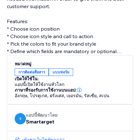
customer support.
Features:
* Choose icon position
* Choose icon style and call to action
* Pick the colors to fit your brand style
* Define which fields are mandatory or optional
* Get email for every form submission
หมวดหมู่
* Get notifications on Telegram for every form
การติดต่อสื่อสาร
แบบฟอร์ม
submission (optional)
เปิดให้ใช้ใน:
แอปนี้เปิดให้ใช้งานทั่วโลก
Contact Form by Smartarget is the most efficient way
ภาษาที่รองรับการใช้งานบนแอป:
อังกฤษ
,
โปรตุเกส
,
ฝรั่งเศส
,
เยอรมัน
,
รัสเซีย
,
สเปน
to get customers contacting you by using a form. You
don’t need any development skills to use it. The app
works both on desktop and mobile devices.
แอปนี้พัฒนาโดย
S
Smartarget
เข้าชมเว็บไซต์ของเรา