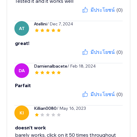
Tested it and it works well
มีประโยชน์
(0)
Atellini
/ Dec 7, 2024
AT
great!
มีประโยชน์
(0)
Damienalbacete
/ Feb 18, 2024
DA
Parfait
มีประโยชน์
(0)
Killian0080
/ May 16, 2023
KI
doesn't work
barely works, click on it 50 times throughout