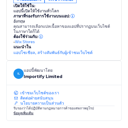
เปิดให้ใช้ใน:
-Keyword Blacklist
แอปนี้เปิดให้ใช้งานทั่วโลก
Filter reviews that contain specific keywords
ภาษาที่รองรับการใช้งานบนแอป:
อังกฤษ
คุณสามารถเลือกแปลเนื้อหาของแอปที่ปรากฏบนเว็บไซต์
-Import Photos and Videos directly to your product
ในภาษาใดก็ได้
page.
ต้องใช้ร่วมกับ:
-
Wix Stores
แนะนำใน
แอปโซเชียล
,
สร้างสัมพันธ์กับผู้เข้าชมเว็บไซต์
แอปนี้พัฒนาโดย
IL
Importify Limited
เข้าชมเว็บไซต์ของเรา
ติดต่อฝ่ายสนับสนุน
นโยบายความเป็นส่วนตัว
รับรองว่าได้ปฏิบัติตามกฏหมายการค้าของสหภาพยุโรป
ข้อมูลเพิ่มเติม