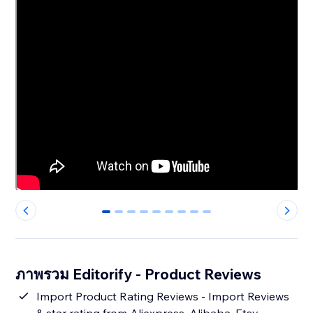
0
1
2
3
4
5
6
7
8
ภาพรวม Editorify ‑ Product Reviews
Import Product Rating Reviews - Import Reviews