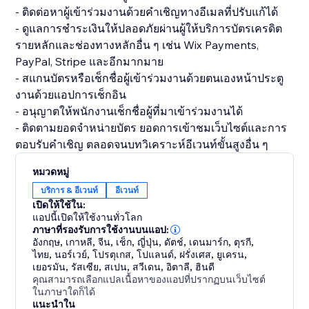
- ติดต่อหาผู้เข้าร่วมงานด้วยคำเชิญทางอีเมลที่ปรับแก้ได้
- ดูแลการชำระเงินให้ปลอดภัยผ่านผู้ให้บริการบัตรเครดิต
รายหลักและช่องทางหลักอื่น ๆ เช่น Wix Payments,
PayPal, Stripe และอีกมากมาย
- สแกนบัตรหรือเช็กชื่อผู้เข้าร่วมงานด้วยตนเองหน้าประตู
งานด้วยแอปการเช็กอิน
- อนุญาตให้พนักงานเช็กชื่อผู้ที่มาเข้าร่วมงานได้
- ติดตามยอดจำหน่ายบัตร ยอดการเข้าชมเว็บไซต์และการ
ตอบรับคำเชิญ ตลอดจนบทวิเคราะห์อีเวนท์ขั้นสูงอื่น ๆ
หมวดหมู่
บริการ & อีเวนท์
อีเวนท์
เปิดให้ใช้ใน:
แอปนี้เปิดให้ใช้งานทั่วโลก
ภาษาที่รองรับการใช้งานบนแอป:
อังกฤษ
,
เกาหลี
,
จีน
,
เช็ก
,
ญี่ปุ่น
,
ดัตช์
,
เดนมาร์ก
,
ตุรกี
,
ไทย
,
นอร์เวย์
,
โปรตุเกส
,
โปแลนด์
,
ฝรั่งเศส
,
ยูเครน
,
เยอรมัน
,
รัสเซีย
,
สเปน
,
สวีเดน
,
อิตาลี
,
ฮินดี
คุณสามารถเลือกแปลเนื้อหาของแอปที่ปรากฏบนเว็บไซต์
ในภาษาใดก็ได้
แนะนำใน