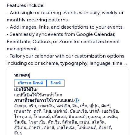
Features include:
- Add single or recurring events with daily, weekly or
monthly recurring patterns.
- Add images, links, and descriptions to your events.
- Seamlessly sync events from Google Calendar,
Eventbrite, Outlook, or Zoom for centralized event
management.
- Tailor your calendar with our customization options,
including color scheme, typography, language, time
format, week start day, and more.
หมวดหมู่
- Choose from Month, Week, Agenda, and Cards
บริการ & อีเวนท์
อีเวนท์
views, customizable to your preferences.
เปิดให้ใช้ใน:
- Create a community calendar with our event
แอปนี้เปิดให้ใช้งานทั่วโลก
submission feature - collect, review and approve
ภาษาที่รองรับการใช้งานบนแอป:
อังกฤษ
,
กรีก
,
กาตาลัน
,
จอร์เจีย
,
จีน
,
เช็ก
,
ญี่ปุ่น
,
ดัตช์
,
events submitted by your visitors.
เดนมาร์ก
,
ตุรกี
,
ไทย
,
นอร์เวย์
,
บัลแกเรีย
,
บาสก์
,
เปอร์เซีย
,
- Full time zone control. Set one time zone for all
โปรตุเกส
,
โปแลนด์
,
ฝรั่งเศส
,
ฟินแลนด์
,
ยูเครน
,
เยอรมัน
,
events, show them in the event's time zone, or show
รัสเซีย
,
โรมาเนีย
,
ลัตเวีย
,
ลิทัวเนีย
,
สเปน
,
สโลวัค
,
สวีเดน
,
อาหรับ
,
อิตาลี
,
เอสโทเนีย
,
ไอซ์แลนด์
,
ฮังการี
,
them in the visitor's local time.
ฮีบรู