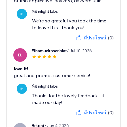
ottimo applicativo. davvero, davvero utile
ทีม inlight labs
IN
We're so grateful you took the time
to leave this - thank you!
มีประโยชน์
(0)
Elisamuelrosenblat
/ Jul 10, 2026
EL
love it!
great and prompt customer service!
ทีม inlight labs
IN
Thanks for the lovely feedback - it
made our day!
มีประโยชน์
(0)
Brkpnt
/ Jun 4, 2026