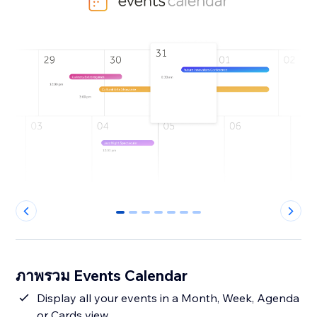
0
1
2
3
4
5
6
ภาพรวม Events Calendar
Display all your events in a Month, Week, Agenda
or Cards view