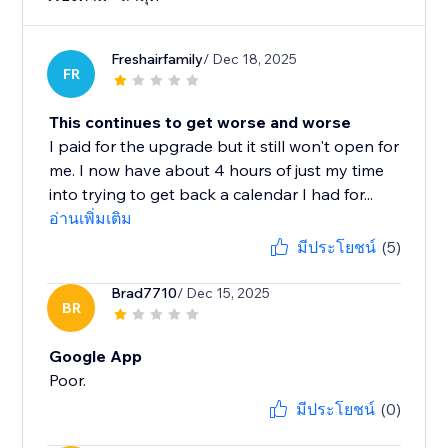
Freshairfamily
/ Dec 18, 2025
FR
This continues to get worse and worse
I paid for the upgrade but it still won't open for
me. I now have about 4 hours of just my time
into trying to get back a calendar I had for...
อ่านเพิ่มเติม
มีประโยชน์
(5)
Brad7710
/ Dec 15, 2025
BR
Google App
Poor.
มีประโยชน์
(0)