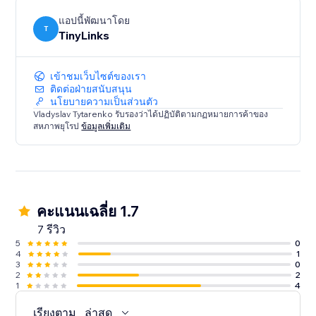
แอปนี้พัฒนาโดย
T
TinyLinks
เข้าชมเว็บไซต์ของเรา
ติดต่อฝ่ายสนับสนุน
นโยบายความเป็นส่วนตัว
Vladyslav Tytarenko รับรองว่าได้ปฏิบัติตามกฏหมายการค้าของ
สหภาพยุโรป
ข้อมูลเพิ่มเติม
คะแนนเฉลี่ย 1.7
7 รีวิว
5
0
4
1
3
0
2
2
1
4
เรียงตาม
ล่าสุด