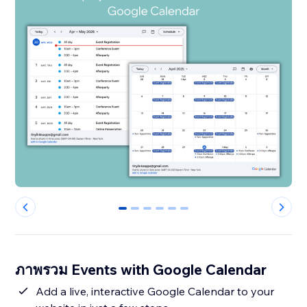
0
1
2
3
4
5
ภาพรวม Events with Google Calendar
Add a live, interactive Google Calendar to your