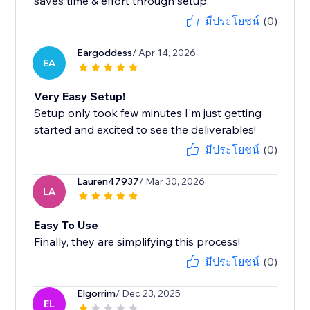
saves time & effort through setup.
มีประโยชน์
(0)
Eargoddess
/ Apr 14, 2026
EA
Very Easy Setup!
Setup only took few minutes I'm just getting
started and excited to see the deliverables!
มีประโยชน์
(0)
Lauren47937
/ Mar 30, 2026
LA
Easy To Use
Finally, they are simplifying this process!
มีประโยชน์
(0)
Elgorrim
/ Dec 23, 2025
EL