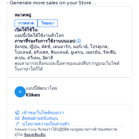
- Generate more sales on your Store
- Generate more bookings
หมวดหมู่
- Generate more leads on your
การตลาด
โฆษณา
- Fully integrated into your website. Build and manage
เปิดให้ใช้ใน:
campaigns directly from our app.
แอปนี้เปิดให้ใช้งานทั่วโลก
- Transparent Results. Sales, Bookings, Calls, and
ภาษาที่รองรับการใช้งานบนแอป:
อังกฤษ
,
ญี่ปุ่น
,
ดัตช์
,
เดนมาร์ก
,
นอร์เวย์
,
โปรตุเกส
,
Contact Forms are automatically detected so you can
โปแลนด์
,
ฝรั่งเศส
,
ฟินแลนด์
,
ยูเครน
,
เยอรมัน
,
รัสเซีย
,
tell how much revenue, sales, and leads your
สเปน
,
สวีเดน
,
อิตาลี
คุณสามารถเลือกแปลเนื้อหาของแอปที่ปรากฏบนเว็บไซต์
ในภาษาใดก็ได้
แอปนี้พัฒนาโดย
K
Kliken
เข้าชมเว็บไซต์ของเรา
ติดต่อฝ่ายสนับสนุน
นโยบายความเป็นส่วนตัว
Sitewit Corp รับรองว่าได้ปฏิบัติตามกฏหมายการค้าของสหภาพ
ยุโรป
ข้อมูลเพิ่มเติม