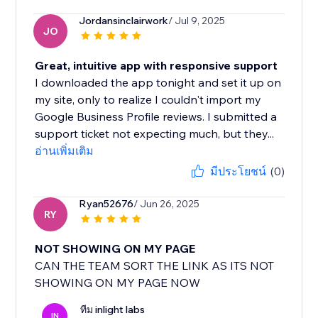
Jordansinclairwork
/ Jul 9, 2025
JO
Great, intuitive app with responsive support
I downloaded the app tonight and set it up on
my site, only to realize I couldn't import my
Google Business Profile reviews. I submitted a
support ticket not expecting much, but they...
อ่านเพิ่มเติม
มีประโยชน์
(0)
Ryan52676
/ Jun 26, 2025
RY
NOT SHOWING ON MY PAGE
CAN THE TEAM SORT THE LINK AS ITS NOT
SHOWING ON MY PAGE NOW
ทีม inlight labs
IN