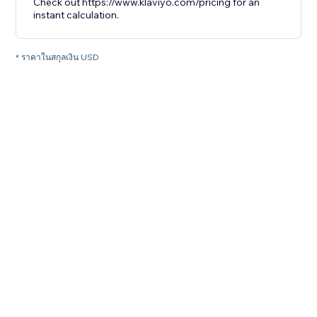
Check out https://www.klaviyo.com/pricing for an
instant calculation.
* ราคาในสกุลเงิน USD