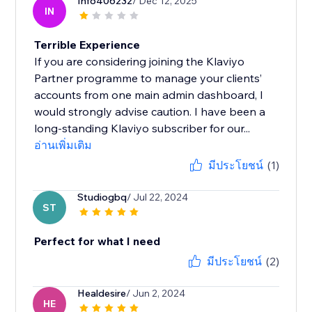
Info406232
/ Dec 12, 2025
IN
Terrible Experience
If you are considering joining the Klaviyo
Partner programme to manage your clients’
accounts from one main admin dashboard, I
would strongly advise caution. I have been a
long-standing Klaviyo subscriber for our...
อ่านเพิ่มเติม
มีประโยชน์
(1)
Studiogbq
/ Jul 22, 2024
ST
Perfect for what I need
มีประโยชน์
(2)
Healdesire
/ Jun 2, 2024
HE