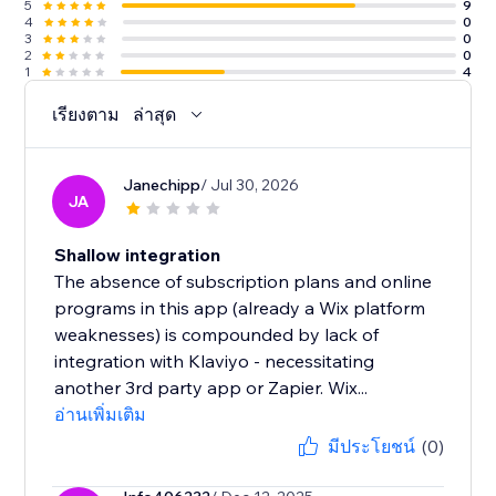
5
9
4
0
3
0
2
0
1
4
เรียงตาม
ล่าสุด
Janechipp
/ Jul 30, 2026
JA
Shallow integration
The absence of subscription plans and online
programs in this app (already a Wix platform
weaknesses) is compounded by lack of
integration with Klaviyo - necessitating
another 3rd party app or Zapier. Wix...
อ่านเพิ่มเติม
มีประโยชน์
(0)