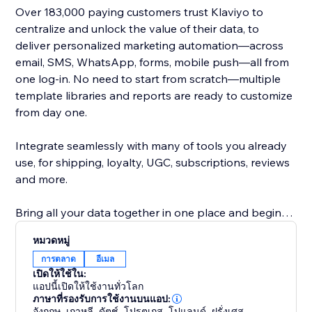
Over 183,000 paying customers trust Klaviyo to
centralize and unlock the value of their data, to
deliver personalized marketing automation—across
email, SMS, WhatsApp, forms, mobile push—all from
one log-in. No need to start from scratch—multiple
template libraries and reports are ready to customize
from day one.
Integrate seamlessly with many of tools you already
use, for shipping, loyalty, UGC, subscriptions, reviews
and more.
Bring all your data together in one place and begin
earning more revenue with deep insights into what
หมวดหมู่
works best.
การตลาด
อีเมล
เปิดให้ใช้ใน:
Our real-time integration syncs customer history,
แอปนี้เปิดให้ใช้งานทั่วโลก
behavior and status to deliver Abandoned Checkout,
ภาษาที่รองรับการใช้งานบนแอป:
อังกฤษ
,
เกาหลี
,
ดัตช์
,
โปรตุเกส
,
โปแลนด์
,
ฝรั่งเศส
,