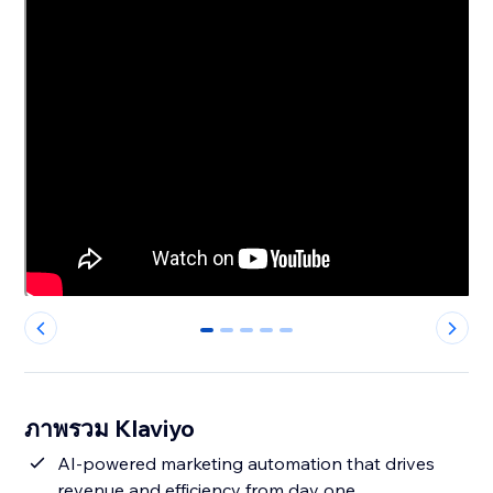
0
1
2
3
4
ภาพรวม Klaviyo
AI-powered marketing automation that drives
revenue and efficiency from day one