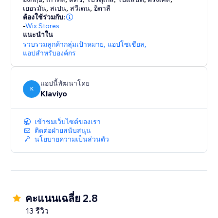
Placed Order, Refunded, and Canceled Orders with
เยอรมัน
,
สเปน
,
สวีเดน
,
อิตาลี
catalog, variant, and labels so you can use this data
ต้องใช้ร่วมกับ:
across your messages and revenue reporting.
-
Wix Stores
แนะนำใน
รวบรวมลูกค้ากลุ่มเป้าหมาย
,
แอปโซเชียล
,
Support for all paying customers includes email, live
แอปสำหรับองค์กร
chat, Klaviyo Help Center, Klaviyo Community Forum,
Academy and live trainings.
แอปนี้พัฒนาโดย
K
Klaviyo
เข้าชมเว็บไซต์ของเรา
ติดต่อฝ่ายสนับสนุน
นโยบายความเป็นส่วนตัว
คะแนนเฉลี่ย 2.8
13 รีวิว