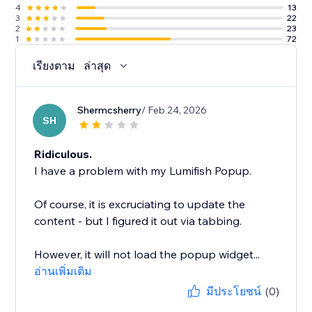
4
13
3
22
2
23
1
72
เรียงตาม
ล่าสุด
Shermcsherry
/ Feb 24, 2026
SH
Ridiculous.
I have a problem with my Lumifish Popup.
Of course, it is excruciating to update the
content - but I figured it out via tabbing.
However, it will not load the popup widget...
อ่านเพิ่มเติม
มีประโยชน์
(0)