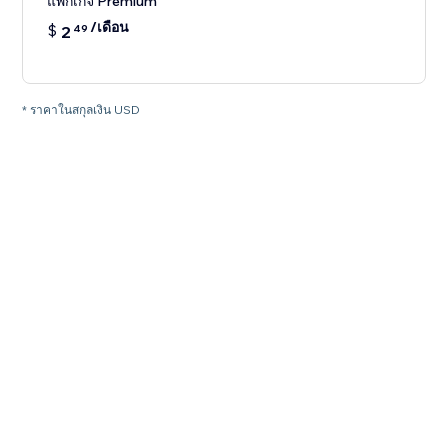
แพ็กเกจ Premium
/เดือน
$
2
49
* ราคาในสกุลเงิน USD