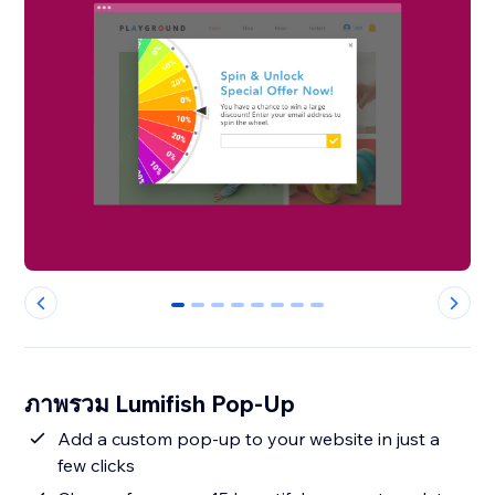
0
1
2
3
4
5
6
7
ภาพรวม Lumifish Pop-Up
Add a custom pop-up to your website in just a
few clicks