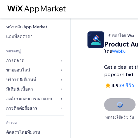
หน้าหลัก App Market
รับรองโดย Wix
แอปที่ลดราคา
Product Au
โดย
Webkul
หมวดหมู่
การตลาด
Get a deal at t
ขายออนไลน์
โฆษณา
โทรศัพท์มือถือ
บริการ & อีเวนท์
แอปสำหรับร้านค้า
3.9
38 รีวิว
บทวิเคราะห์
การจัดส่ง & ส่งมอบสินค้า
มีเดีย & เนื้อหา
โรงแรม
โซเชียล
ปุ่มการจำหน่าย
อีเวนท์
องค์ประกอบการออกแบบ
แกลเลอรี
SEO
คอร์สออนไลน์
ร้านอาหาร
เพลง
แผนที่  & การนำทาง
การติดต่อสื่อสาร 
มีส่วนร่วม
สั่งพิมพ์ตามความต้องการ
อสังหาริมทรัพย์
พอดแคสต์
ส่วนบุคคล & ความปลอดภัย
แบบฟอร์ม
ทดลองใช้ฟรี 5 วัน
ทำอันดับเว็บไซต์
บัญชี
สำรวจ
การจอง
การถ่ายภาพ
นาฬิกา
บล็อก
อีเมล
คูปอง & ความภักดีในแบรนด์
คัดสรรโดยทีมงาน
วิดีโอ
เทมเพลตเพจ
แบบสำรวจ