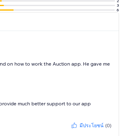
2
3
6
and on how to work the Auction app. He gave me
 provide much better support to our app
มีประโยชน์
(0)