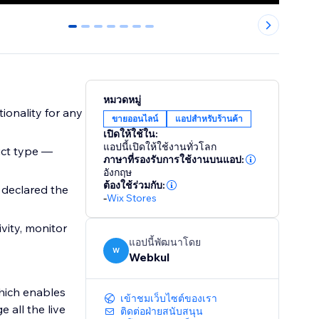
0
1
2
3
4
5
6
หมวดหมู่
ionality for any
ขายออนไลน์
แอปสำหรับร้านค้า
เปิดให้ใช้ใน:
แอปนี้เปิดให้ใช้งานทั่วโลก
uct type —
ภาษาที่รองรับการใช้งานบนแอป:
อังกฤษ
ต้องใช้ร่วมกับ:
 declared the
-
Wix Stores
vity, monitor
แอปนี้พัฒนาโดย
W
Webkul
which enables
เข้าชมเว็บไซต์ของเรา
 all the live
ติดต่อฝ่ายสนับสนุน