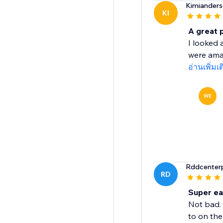
Kimiander
KI
A great 
I looked 
were amaz
อ่านเพิ่มเ
WE
Rddcenterp
RD
Super ea
Not bad. 
to on the