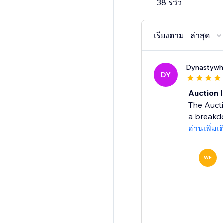
38 รีวิว
เรียงตาม
ล่าสุด
Dynastywh
DY
Auction 
The Auct
a breakdo
อ่านเพิ่มเ
WE