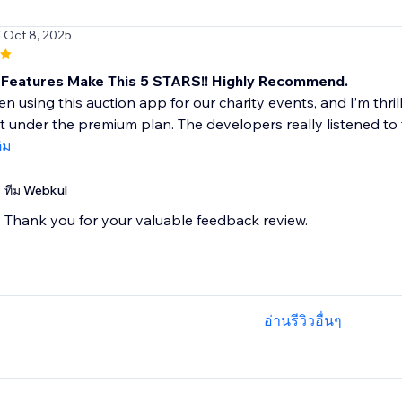
/ Oct 8, 2025
Features Make This 5 STARS!! Highly Recommend.
n using this auction app for our charity events, and I’m thri
ut under the premium plan. The developers really listened to 
ติม
ทีม Webkul
Thank you for your valuable feedback review.
อ่านรีวิวอื่นๆ