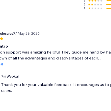
3
2
1
olesales7
/ May 28, 2026
Intro
ion support was amazing helpful. They guide me hand by h
wn of all the advantages and disadvantages of each....
ติม
ทีม Webkul
Thank you for your valuable feedback. It encourages us to
users.