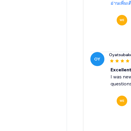
อ่านเพิ่มเ
WE
Oyatsubak
OY
Excellen
I was new
question
WE