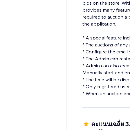
bids on the store. With
provides many feature
required to auction a 
the application.
* A special feature in
* The auctions of any
* Configure the email 
* The Admin can restar
* Admin can also creat
Manually start and en
* The time will be dis
* Only registered user
* When an auction end
คะแนนเฉลี่ย 3