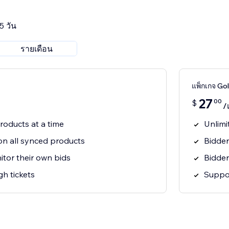
5 วัน
รายเดือน
แพ็กเกจ Go
27
00
$
/
roducts at a time
Unlimi
on all synced products
Bidder
tor their own bids
Bidder
h tickets
Suppor