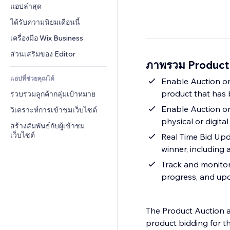
Conversion
โซลูชันคลังสินค้า
แอปล่าสุด
PDF
เอฟเฟกต์รูปภาพ
แชต
การดรอปชิป
การแชร์ไฟล์
ได้รับความนิยมเดือนนี้
ปุ่ม & เมนู
หมายเหตุ
ราคา & การสมัครใช้งาน
ข่าว
แบนเนอร์ & สัญลักษณ์
เครื่องมือ Wix Business
โทรศัพท์
การระดมทุนสาธารณะ 
บริการเนื้อหา
เครื่องคำนวน
ชุมชน
ส่วนเสริมของ Editor
(Crowdfunding)
ภาพรวม Product
เอฟเฟกต์ข้อความ
ค้นหา
รีวิว & การรับรอง
อาหาร & เครื่องดื่ม
แอปที่ช่วยคุณได้
อากาศ
Enable Auction on
CRM
product that has 
รวบรวมลูกค้ากลุ่มเป้าหมาย
แผนภูมิ & ตาราง
Enable Auction o
วิเคราะห์การเข้าชมเว็บไซต์
physical or digital
สร้างสัมพันธ์กับผู้เข้าชม
เว็บไซต์
Real Time Bid Upd
winner, including a
Track and monitor 
progress, and upd
The Product Auction a
product bidding for t