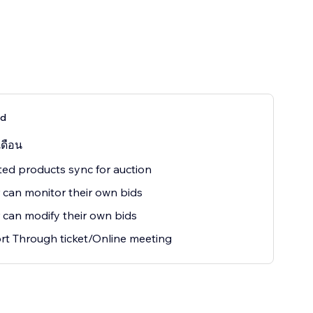
ld
เดือน
ted products sync for auction
 can monitor their own bids
 can modify their own bids
t Through ticket/Online meeting