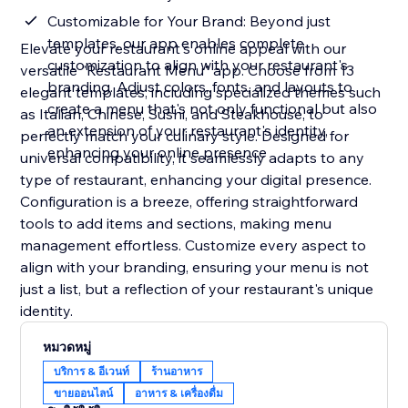
Customizable for Your Brand: Beyond just
templates, our app enables complete
Elevate your restaurant's online appeal with our
customization to align with your restaurant's
versatile "Restaurant Menu" app. Choose from 13
branding. Adjust colors, fonts, and layouts to
elegant templates, including specialized themes such
create a menu that's not only functional but also
as Italian, Chinese, Sushi, and Steakhouse, to
an extension of your restaurant's identity,
perfectly match your culinary style. Designed for
enhancing your online presence
universal compatibility, it seamlessly adapts to any
type of restaurant, enhancing your digital presence.
Configuration is a breeze, offering straightforward
tools to add items and sections, making menu
management effortless. Customize every aspect to
align with your branding, ensuring your menu is not
just a list, but a reflection of your restaurant's unique
identity.
หมวดหมู่
บริการ & อีเวนท์
ร้านอาหาร
ขายออนไลน์
อาหาร & เครื่องดื่ม