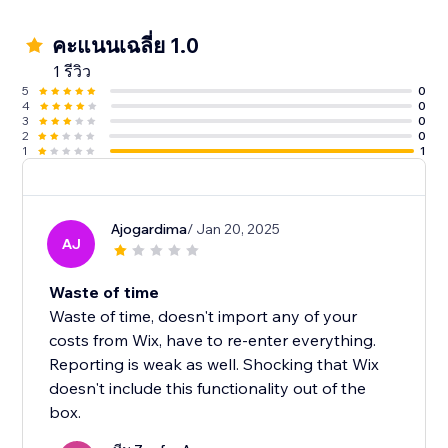
คะแนนเฉลี่ย 1.0
1 รีวิว
5
0
4
0
3
0
2
0
1
1
Ajogardima
/ Jan 20, 2025
AJ
Waste of time
Waste of time, doesn't import any of your
costs from Wix, have to re-enter everything.
Reporting is weak as well. Shocking that Wix
doesn't include this functionality out of the
box.