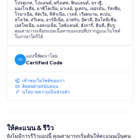
โปรตุเกส
,
โปแลนด์
,
ฝรั่งเศส
,
ฟินแลนด์
,
มราฐี
,
มองโกเลีย
,
มาซิโดเนีย
,
มาเลย์
,
ยูเครน
,
เยอรมัน
,
รัสเซีย
,
โรมาเนีย
,
ลัตเวีย
,
ลิทัวเนีย
,
เวลส์
,
เวียดนาม
,
สเปน
,
สโลวัค
,
สวีเดน
,
อาร์มีเนีย
,
อาหรับ
,
อิตาลี
,
อินโดนีเซีย
,
เอสโทเนีย
,
แอลเบเนีย
,
ไอซ์แลนด์
,
ฮังการี
,
ฮินดี
,
ฮีบรู
คุณสามารถเลือกแปลเนื้อหาของแอปที่ปรากฏบนเว็บไซต์
ในภาษาใดก็ได้
แอปนี้พัฒนาโดย
CC
Certified Code
เข้าชมเว็บไซต์ของเรา
ติดต่อฝ่ายสนับสนุน
นโยบายความเป็นส่วนตัว
ให้คะแนน & รีวิว
ยังไม่มีการรีวิวแอปนี้ คุณสามารถเริ่มต้นให้คะแนนเป็นคน