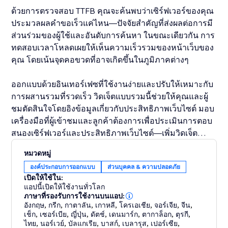
ด้วยการตรวจสอบ TTFB คุณจะค้นพบว่าเซิร์ฟเวอร์ของคุณ
ประมวลผลคำขอเร็วแค่ไหน—ปัจจัยสำคัญที่ส่งผลต่อการมี
ส่วนร่วมของผู้ใช้และอันดับการค้นหา ในขณะเดียวกัน การ
ทดสอบเวลาโหลดเผยให้เห็นความเร็วรวมของหน้าเว็บของ
คุณ โดยเน้นจุดคอขวดที่อาจเกิดขึ้นในภูมิภาคต่างๆ
ออกแบบด้วยอินเทอร์เฟซที่ใช้งานง่ายและปรับให้เหมาะกับ
การผสานรวมที่รวดเร็ว วิดเจ็ตแบบรวมนี้ช่วยให้คุณและผู้
ชมตัดสินใจโดยอิงข้อมูลเกี่ยวกับประสิทธิภาพเว็บไซต์ มอบ
เครื่องมือที่ผู้เข้าชมและลูกค้าต้องการเพื่อประเมินการตอบ
สนองเซิร์ฟเวอร์และประสิทธิภาพเว็บไซต์—เพิ่มวิดเจ็ต
TTFB & Load Time Checker ลงในเว็บไซต์ของคุณวันนี้
หมวดหมู่
องค์ประกอบการออกแบบ
ส่วนบุคคล & ความปลอดภัย
เปิดให้ใช้ใน:
แอปนี้เปิดให้ใช้งานทั่วโลก
ภาษาที่รองรับการใช้งานบนแอป:
อังกฤษ
,
กรีก
,
กาตาลัน
,
เกาหลี
,
โครเอเชีย
,
จอร์เจีย
,
จีน
,
เช็ก
,
เซอร์เบีย
,
ญี่ปุ่น
,
ดัตช์
,
เดนมาร์ก
,
ตากาล็อก
,
ตุรกี
,
ไทย
,
นอร์เวย์
,
บัลแกเรีย
,
บาสก์
,
เบลารุส
,
เปอร์เซีย
,