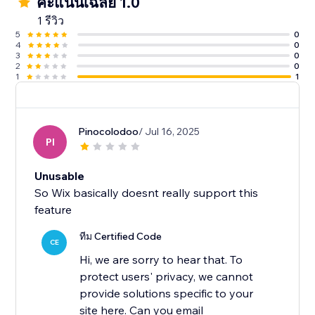
คะแนนเฉลี่ย 1.0
1 รีวิว
5
0
4
0
3
0
2
0
1
1
Pinocolodoo
/ Jul 16, 2025
PI
Unusable
So Wix basically doesnt really support this
feature
ทีม Certified Code
CE
Hi, we are sorry to hear that. To
protect users' privacy, we cannot
provide solutions specific to your
site here. Can you email