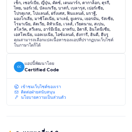
เช็ก
,
เซอร์เบีย
,
ญี่ปุ่น
,
ดัตช์
,
เดนมาร์ก
,
ตากาล็อก
,
ตุรกี
,
ไทย
,
นอร์เวย์
,
บัลแกเรีย
,
บาสก์
,
เบลารุส
,
เปอร์เซีย
,
โปรตุเกส
,
โปแลนด์
,
ฝรั่งเศส
,
ฟินแลนด์
,
มราฐี
,
มองโกเลีย
,
มาซิโดเนีย
,
มาเลย์
,
ยูเครน
,
เยอรมัน
,
รัสเซีย
,
โรมาเนีย
,
ลัตเวีย
,
ลิทัวเนีย
,
เวลส์
,
เวียดนาม
,
สเปน
,
สโลวัค
,
สวีเดน
,
อาร์มีเนีย
,
อาหรับ
,
อิตาลี
,
อินโดนีเซีย
,
เอสโทเนีย
,
แอลเบเนีย
,
ไอซ์แลนด์
,
ฮังการี
,
ฮินดี
,
ฮีบรู
คุณสามารถเลือกแปลเนื้อหาของแอปที่ปรากฏบนเว็บไซต์
ในภาษาใดก็ได้
แอปนี้พัฒนาโดย
CC
Certified Code
เข้าชมเว็บไซต์ของเรา
ติดต่อฝ่ายสนับสนุน
นโยบายความเป็นส่วนตัว