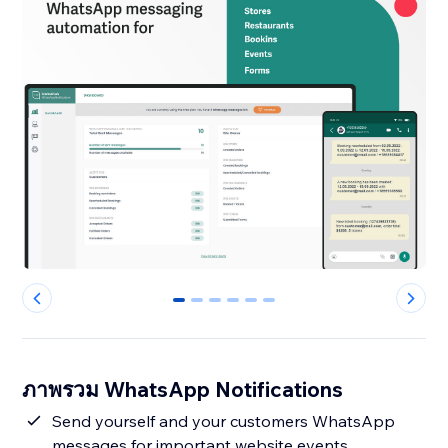
0
1
2
3
4
5
ภาพรวม WhatsApp Notifications
Send yourself and your customers WhatsApp
messages for important website events.