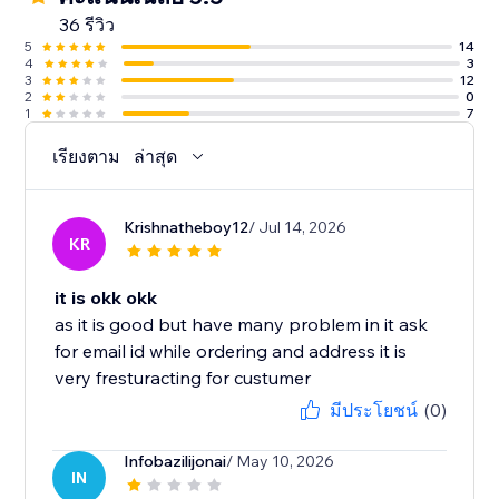
36 รีวิว
5
14
4
3
3
12
2
0
1
7
เรียงตาม
ล่าสุด
Krishnatheboy12
/ Jul 14, 2026
KR
it is okk okk
as it is good but have many problem in it ask
for email id while ordering and address it is
very fresturacting for custumer
มีประโยชน์
(0)
Infobazilijonai
/ May 10, 2026
IN