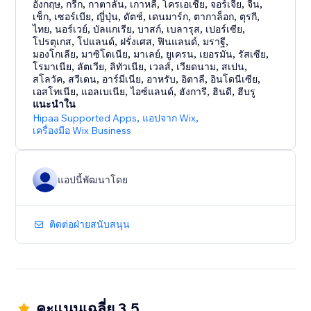
อังกฤษ
,
กรีก
,
กาตาลัน
,
เกาหลี
,
โครเอเชีย
,
จอร์เจีย
,
จีน
,
เช็ก
,
เซอร์เบีย
,
ญี่ปุ่น
,
ดัตช์
,
เดนมาร์ก
,
ตากาล็อก
,
ตุรกี
,
ไทย
,
นอร์เวย์
,
บัลแกเรีย
,
บาสก์
,
เบลารุส
,
เปอร์เซีย
,
โปรตุเกส
,
โปแลนด์
,
ฝรั่งเศส
,
ฟินแลนด์
,
มราฐี
,
มองโกเลีย
,
มาซิโดเนีย
,
มาเลย์
,
ยูเครน
,
เยอรมัน
,
รัสเซีย
,
โรมาเนีย
,
ลัตเวีย
,
ลิทัวเนีย
,
เวลส์
,
เวียดนาม
,
สเปน
,
สโลวัค
,
สวีเดน
,
อาร์มีเนีย
,
อาหรับ
,
อิตาลี
,
อินโดนีเซีย
,
เอสโทเนีย
,
แอลเบเนีย
,
ไอซ์แลนด์
,
ฮังการี
,
ฮินดี
,
ฮีบรู
แนะนำใน
Hipaa Supported Apps
,
แอปจาก Wix
,
เครื่องมือ Wix Business
แอปนี้พัฒนาโดย
ติดต่อฝ่ายสนับสนุน
คะแนนเฉลี่ย 3.5