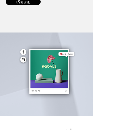
เริ่มเลย