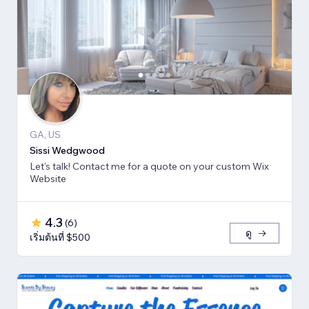
GA, US
Sissi Wedgwood
Let's talk! Contact me for a quote on your custom Wix
Website
4.3
(
6
)
ดู
เริ่มต้นที่ $500