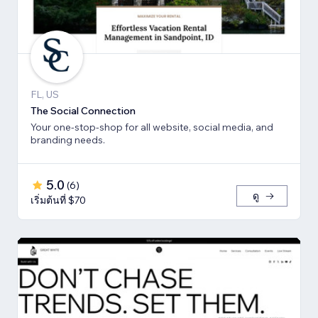
FL, US
The Social Connection
Your one-stop-shop for all website, social media, and
branding needs.
5.0
(
6
)
ดู
เริ่มต้นที่ $70