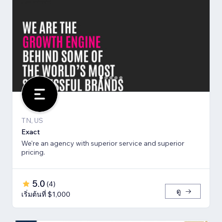
TN, US
Exact
We're an agency with superior service and superior
pricing.
5.0
(
4
)
ดู
เริ่มต้นที่ $1,000