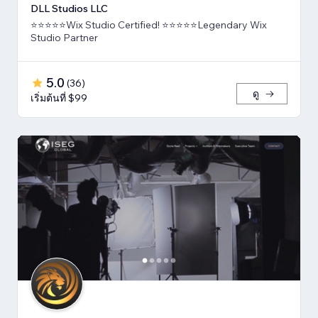
DLL Studios LLC
⭐⭐⭐⭐⭐Wix Studio Certified! ⭐⭐⭐⭐⭐Legendary Wix
Studio Partner
5.0
(
36
)
ดู
เริ่มต้นที่ $99