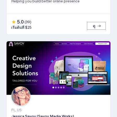
Helping you build better online presence
5.0
(
39
)
ดู
เริ่มต้นที่ $25
FL, US
Jessica Savoy (Savoy Media Works)