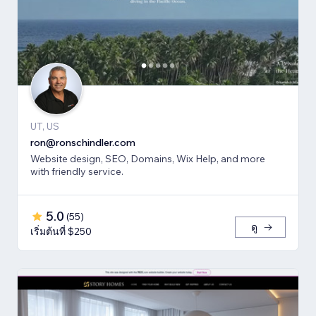
UT, US
ron@ronschindler.com
Website design, SEO, Domains, Wix Help, and more
with friendly service.
5.0
(
55
)
ดู
เริ่มต้นที่ $250