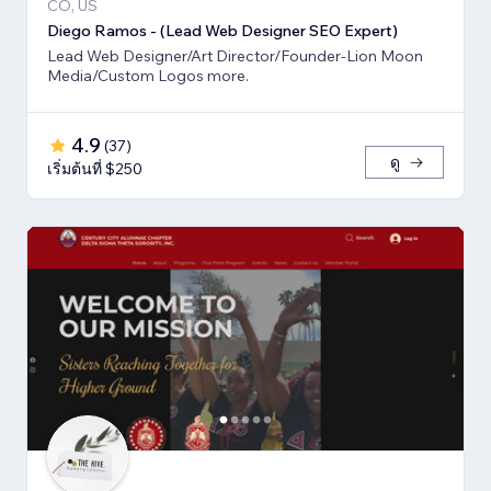
CO, US
Diego Ramos - (Lead Web Designer SEO Expert)
Lead Web Designer/Art Director/Founder-Lion Moon
Media/Custom Logos more.
4.9
(
37
)
ดู
เริ่มต้นที่ $250