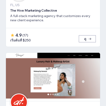
FL, US
The Hive Marketing Collective
A full-stack marketing agency that customizes every
new client experience.
4.9
(
17
)
ดู
เริ่มต้นที่ $250