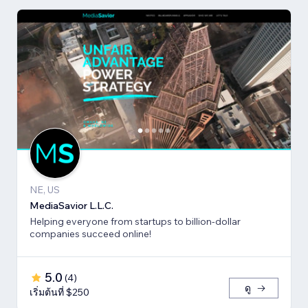
NE, US
MediaSavior L.L.C.
Helping everyone from startups to billion-dollar
companies succeed online!
5.0
(
4
)
ดู
เริ่มต้นที่ $250