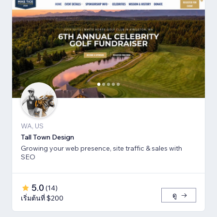
WA, US
Tall Town Design
Growing your web presence, site traffic & sales with
SEO
5.0
(
14
)
ดู
เริ่มต้นที่ $200