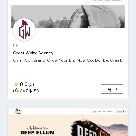
US
Great White Agency
Own Your Brand. Grow Your Biz. Now Go. Do. Be. Great.
0.0
(
0
)
ดู
เริ่มต้นที่ $150