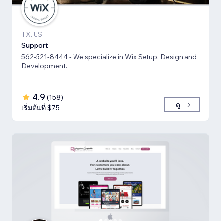
TX, US
Support
562-521-8444 - We specialize in Wix Setup, Design and
Development.
4.9
(
158
)
ดู
เริ่มต้นที่ $75