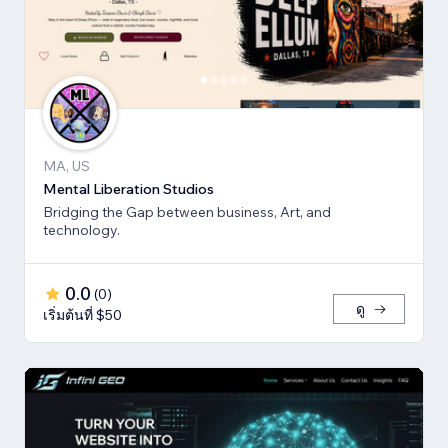
MA, US
Mental Liberation Studios
Bridging the Gap between business, Art, and
technology.
0.0
(
0
)
ดู
เริ่มต้นที่ $50