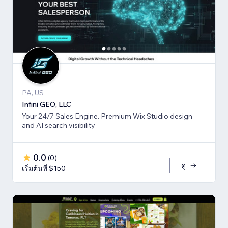
PA, US
Infini GEO, LLC
Your 24/7 Sales Engine. Premium Wix Studio design
and AI search visibility
0.0
(
0
)
ดู
เริ่มต้นที่ $150