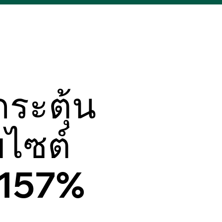
ระตุ้น
บไซต์
 157%