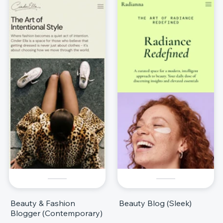
Beauty & Fashion
Beauty Blog (Sleek)
Blogger (Contemporary)