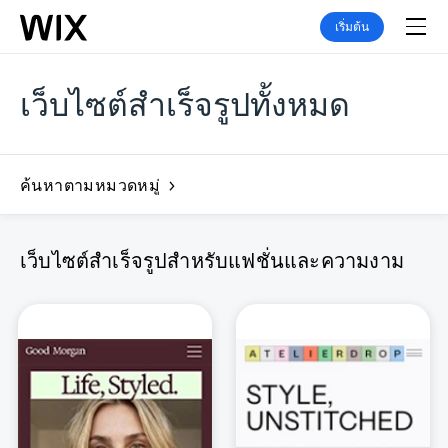
เริ่มต้น
เว็บไซต์สำเร็จรูปทั้งหมด
ค้นหาตามหมวดหมู่
เว็บไซต์สำเร็จรูปสำหรับแฟชั่นและความงาม