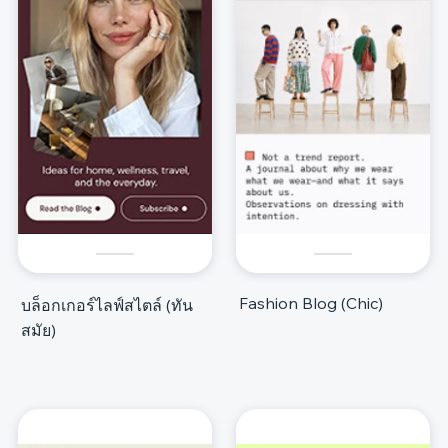
Fashion Blog (Chic)
บล็อกเกอร์ไลฟ์สไตล์ (ทัน
สมัย)