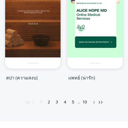
สปา (ความสงบ)
แพทย์ (น่ารัก)
1
2
3
4
5
...
10